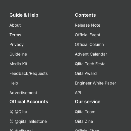
Guide & Help
Contents
About
Release Note
Terms
Official Event
Privacy
Official Column
Guideline
Advent Calendar
Media Kit
Qiita Tech Festa
Feedback/Requests
Qiita Award
Help
Engineer White Paper
Advertisement
API
Official Accounts
Our service
@Qiita
Qiita Team
@qiita_milestone
Qiita Zine
@qiitapoi
Official Shop