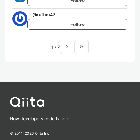
Follow
@
ruffini47
Follow
navigate_next
keyboard_double_arrow_right
1
/
7
How developers code is here.
© 2011-
2026
Qiita Inc.