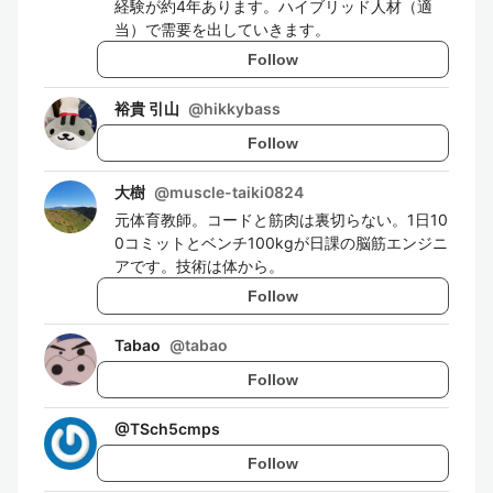
経験が約4年あります。ハイブリッド人材（適
当）で需要を出していきます。
Follow
裕貴 引山
@
hikkybass
Follow
大樹
@
muscle-taiki0824
元体育教師。コードと筋肉は裏切らない。1日10
0コミットとベンチ100kgが日課の脳筋エンジニ
アです。技術は体から。
Follow
Tabao
@
tabao
Follow
@
TSch5cmps
Follow