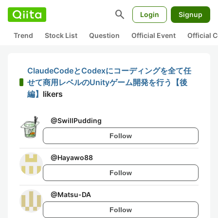
search
Login
Signup
Trend
Stock List
Question
Official Event
Official
ClaudeCodeとCodexにコーディングを全て任
せて商用レベルのUnityゲーム開発を行う【後
編】
likers
@
SwillPudding
Follow
@
Hayawo88
Follow
@
Matsu-DA
Follow