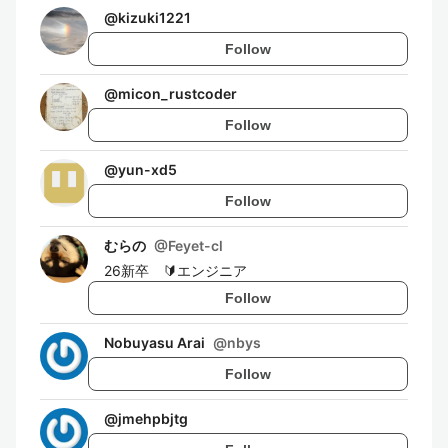
@
kizuki1221
Follow
@
micon_rustcoder
Follow
@
yun-xd5
Follow
むらの
@
Feyet-cl
26新卒 🔰エンジニア
Follow
Nobuyasu Arai
@
nbys
Follow
@
jmehpbjtg