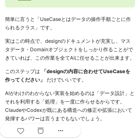
簡単に言うと「UseCaseとはデータの操作手順ごとに作
られるクラス」です。
実はこの時点で、designのドキュメントが充実し、マス
タデータ・Domainオブジェクトをしっかり作ることがで
きていれば、この作業を全てAIに任せることが出来ます。
このステップは
「designの内容に合わせてUseCaseを
作ってください」
だけでいいです。
AIがわけのわからない実装を始めるのは「データ設計」と
それを利用する「処理」を一度に作らせるからです。
ClaudeやCodexが既にある構造への修正や拡張において
発揮するパワーは言うまでもないでしょう。
more_horiz