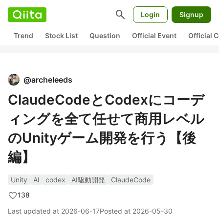
search
Login
Signup
Trend
Stock List
Question
Official Event
Official
@
archeleeds
ClaudeCodeとCodexにコーデ
ィングを全て任せて商用レベル
のUnityゲーム開発を行う【後
編】
Unity
AI
codex
AI駆動開発
ClaudeCode
138
Last updated at
2026-06-17
Posted at
2026-05-30