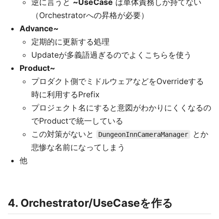
逆に言うと
~UseCase
は単体責務しか持てない
（Orchestratorへの昇格が必要）
Advance~
定期的に更新する処理
Updateが多義語過ぎるのでよくこちらを使う
Product~
プロダクト側でミドルウェアなどをOverrideする
時に利用するPrefix
プロジェクト名にすると意図がわかりにくくなるの
でProductで統一している
この対策がないと
とか
DungeonInnCameraManager
悲惨な名前になってしまう
他
4. Orchestrator/UseCaseを作る