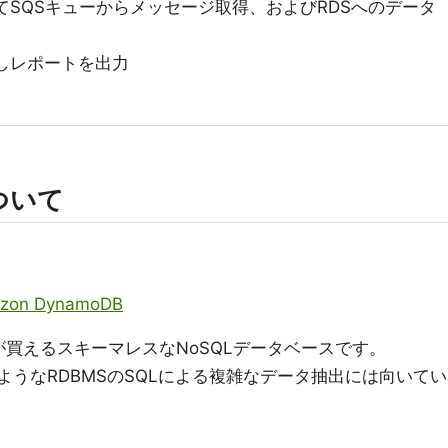
てSQSキューからメッセージ取得、およびRDSへのデータ
照しレポートを出力
ついて
zon DynamoDB
買えるスキーマレスなNoSQLデータベースです。
ようなRDBMSのSQLによる複雑なデータ抽出には向いてい