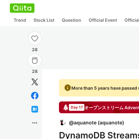
Trend
Stock List
Question
Official Event
Offici
28
28
info
More than 5 years have passed s
オープンストリーム
Advent
Day 17
more_horiz
@
aquanote
(
aquanote
)
DynamoDB Stre