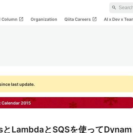
search
open_in_new
open_in_new
al Column
Organization
Qiita Careers
AI x Dev x Tea
ince last update.
 Calendar
2015
amsとLambdaとSQSを使ってDynam