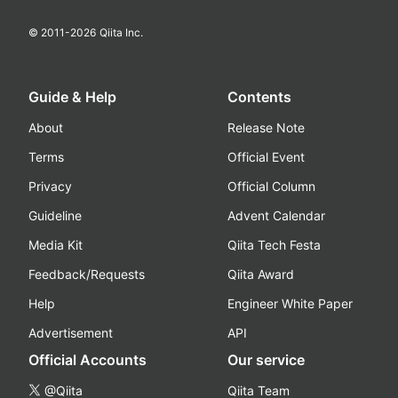
© 2011-
2026
Qiita Inc.
Guide & Help
Contents
About
Release Note
Terms
Official Event
Privacy
Official Column
Guideline
Advent Calendar
Media Kit
Qiita Tech Festa
Feedback/Requests
Qiita Award
Help
Engineer White Paper
Advertisement
API
Official Accounts
Our service
@Qiita
Qiita Team