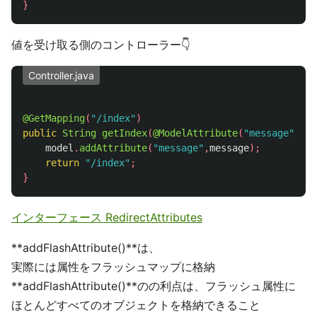
}
値を受け取る側のコントローラー👇
Controller.java
@GetMapping
(
"/index"
)
public
String
getIndex
(
@ModelAttribute
(
"message"
)
St
model
.
addAttribute
(
"message"
,
message
);
return
"/index"
;
}
インターフェース RedirectAttributes
**addFlashAttribute()**は、
実際には属性をフラッシュマップに格納
**addFlashAttribute()**のの利点は、フラッシュ属性に
ほとんどすべてのオブジェクトを格納できること