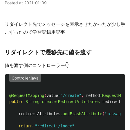
Posted at
2021-01-09
リダイレクト先でメッセージを表示させたかったが少し手
こずったので学習記録用記事
リダイレクトで遷移先に値を渡す
値を渡す側のコントローラー👇
Controller.java
@RequestMapping
(
value
=
"/create"
,
method
=
RequestMetho
public
String
create
(
RedirectAttributes
redirectAttr
redirectAttributes
.
addFlashAttribute
(
"message"
,
return
"redirect:/index"