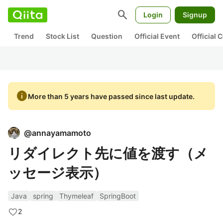
search
Login
Signup
Trend
Stock List
Question
Official Event
Official
info
More than 5 years have passed since last update.
@
annayamamoto
リダイレクト先に値を渡す（メ
ッセージ表示）
Java
spring
Thymeleaf
SpringBoot
2