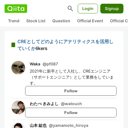
search
Login
Signup
Trend
Stock List
Question
Official Event
Official
CREとしてどのようにアナリティクスを活用し
ていくか
likers
Waka
@
pf087
2021年に新卒として入社し、CREエンジニア
（サポートエンジニア）として業務をしていま
す。
Follow
わたべ きみよし
@
watouch
Follow
山本 紘也
@
yamamoto_hiroya