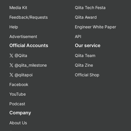
Media Kit
Qiita Tech Festa
Feedback/Requests
Qiita Award
Help
Engineer White Paper
Advertisement
API
Official Accounts
Our service
@Qiita
Qiita Team
@qiita_milestone
Qiita Zine
@qiitapoi
Official Shop
Facebook
YouTube
Podcast
Company
About Us