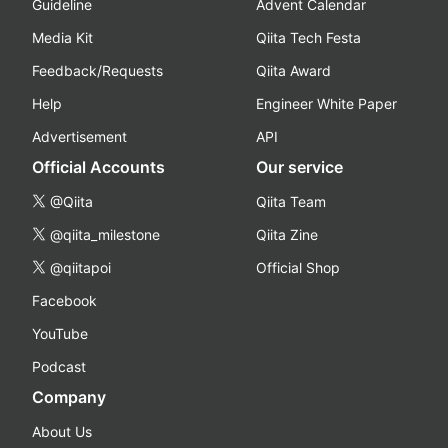
Guideline
Advent Calendar
Media Kit
Qiita Tech Festa
Feedback/Requests
Qiita Award
Help
Engineer White Paper
Advertisement
API
Official Accounts
Our service
@Qiita
Qiita Team
@qiita_milestone
Qiita Zine
@qiitapoi
Official Shop
Facebook
YouTube
Podcast
Company
About Us