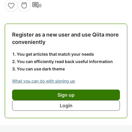
comment
0
Register as a new user and use Qiita more
conveniently
You get articles that match your needs
You can efficiently read back useful information
You can use dark theme
What you can do with signing up
Sign up
Login