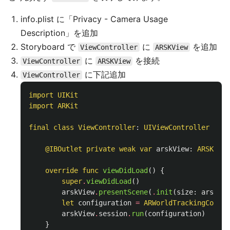
info.plist に「Privacy - Camera Usage
Description」を追加
Storyboard で
に
を追加
ViewController
ARSKView
に
を接続
ViewController
ARSKView
に下記追加
ViewController
import
UIKit
import
ARKit
final
class
ViewController
:
UIViewController
{
@IBOutlet
private
weak
var
arskView
:
ARSKView
override
func
viewDidLoad
()
{
super
.
viewDidLoad
()
arskView
.
presentScene
(
.
init
(
size
:
arskVie
let
configuration
=
ARWorldTrackingConfig
arskView
.
session
.
run
(
configuration
)
}