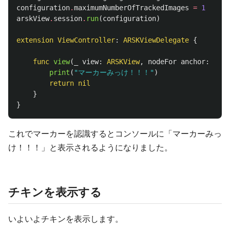
configuration
.
maximumNumberOfTrackedImages
=
1
arskView
.
session
.
run
(
configuration
)
extension
ViewController
:
ARSKViewDelegate
{
func
view
(
_
view
:
ARSKView
,
nodeFor
anchor
:
ARAn
print
(
"マーカーみっけ！！！"
)
return
nil
}
}
これでマーカーを認識するとコンソールに「マーカーみっ
け！！！」と表示されるようになりました。
チキンを表示する
いよいよチキンを表示します。