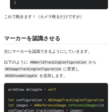
}
これで動きます！（カメラ映るだけですが）
マーカーを認識させる
次にマーカーを認識できるようにしていきます。
以下のように
から
ARWorldTrackingConfiguration
に変更し
ARImageTrackingConfiguration
を追加します。
ARSKViewDelegate
arskView
.
delegate
=
self
let
configuration
=
ARImageTrackingConfiguration
()
let
images
=
ARReferenceImage
.
referenceImages
(
inGrou
configuration
.
trackingImages
=
images
!