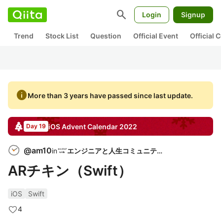
search
Login
Signup
Trend
Stock List
Question
Official Event
Official
info
More than 3 years have passed since last update.
iOS
Advent Calendar
2022
Day 19
@
am10
in
エンジニアと人生コミュニティ
ARチキン（Swift）
iOS
Swift
4