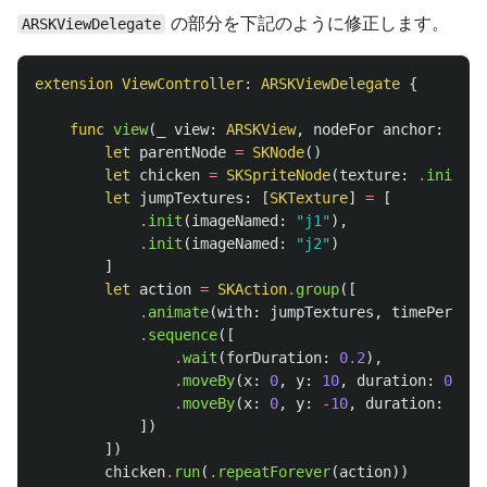
の部分を下記のように修正します。
ARSKViewDelegate
extension
ViewController
:
ARSKViewDelegate
{
func
view
(
_
view
:
ARSKView
,
nodeFor
anchor
:
ARAn
let
parentNode
=
SKNode
()
let
chicken
=
SKSpriteNode
(
texture
:
.
init
(
im
let
jumpTextures
:
[
SKTexture
]
=
[
.
init
(
imageNamed
:
"j1"
),
.
init
(
imageNamed
:
"j2"
)
]
let
action
=
SKAction
.
group
([
.
animate
(
with
:
jumpTextures
,
timePerFram
.
sequence
([
.
wait
(
forDuration
:
0.2
),
.
moveBy
(
x
:
0
,
y
:
10
,
duration
:
0.2
),
.
moveBy
(
x
:
0
,
y
:
-
10
,
duration
:
0.2
)
])
])
chicken
.
run
(
.
repeatForever
(
action
))