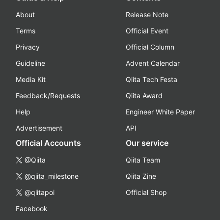
About
Release Note
Terms
Official Event
Privacy
Official Column
Guideline
Advent Calendar
Media Kit
Qiita Tech Festa
Feedback/Requests
Qiita Award
Help
Engineer White Paper
Advertisement
API
Official Accounts
Our service
@Qiita
Qiita Team
@qiita_milestone
Qiita Zine
@qiitapoi
Official Shop
Facebook