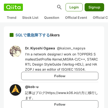
search
Login
Signup
Trend
Stock List
Question
Official Event
Official
SQLで最急降下する
likers
Dr. Kiyoshi Ogawa
@
kaizen_nagoya
I'm a network designer.I work on TOPPERS S
mallestSetProfile Kernel,MISRA-C/C++, STARC
RTL Design StyleGuide (Verilog-HDL), and HA
ZOP.I was an editor of ISO/IEC 15504.
Follow
@
kob-u
記事はブログ(https://www.k06.in)の方に移行し
ます。
Follow