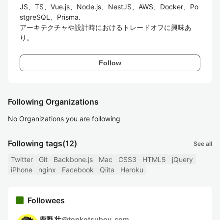
JS、TS、Vue.js、Node.js、NestJS、AWS、Docker、Po
stgreSQL、Prisma.

アーキテクチャや設計時におけるトレードオフに興味あ
Follow
Following Organizations
No Organizations you are following
Following tags
(12)
See all
Twitter
Git
Backbone.js
Mac
CSS3
HTML5
jQuery
iPhone
nginx
Facebook
Qiita
Heroku
Followees
鹿野 壮
@
tonkotsuboy_com