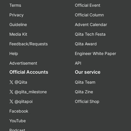
Terms
Official Event
Privacy
Official Column
Guideline
Advent Calendar
Media Kit
Qiita Tech Festa
Feedback/Requests
Qiita Award
Help
Engineer White Paper
Advertisement
API
Official Accounts
Our service
@Qiita
Qiita Team
@qiita_milestone
Qiita Zine
@qiitapoi
Official Shop
Facebook
YouTube
Podcast