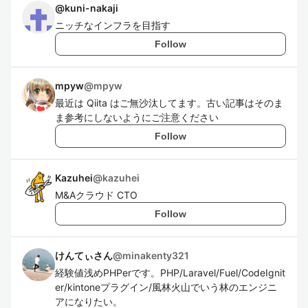
@
kuni-nakaji
ニッチなインフラを目指す
Follow
mpyw
@
mpyw
最近は Qiita はご無沙汰してます。古い記事はそのま
ま参考にしないようにご注意ください
Follow
Kazuhei
@
kazuhei
M&Aクラウド CTO
Follow
けんてぃさん
@
minakenty321
経験値浅めPHPerです。PHP/Laravel/Fuel/CodeIgnit
er/kintoneプラグイン/風林火山でいう林のエンジニ
アになりたい。