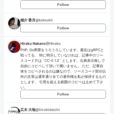
Follow
雄介 香月
@
katsukii
Follow
Hiraku Nakano
@
Hiraku
PHP, Go界隈をうろうろしています。最近はgRPCと
戦ってる。 特に明示していなければ、記事中のソー
スコード片は `CC-0 1.0` とします。出典表示無しで
自由にコピペして頂いて構いません。 ただ、記事自
体をコピペされるのは嫌なので、ソースコード部分以
外の文章は通常通り全ての著作権を私が保持するもの
とします。 引用を超える範囲のコピペは止めて下さ
い。
Follow
広木 大地
@
hirokidaichi