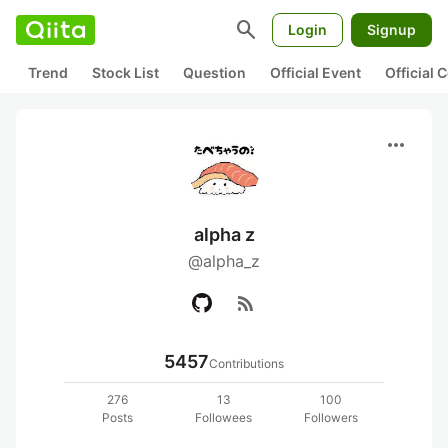
search
Login
Signup
Trend
Stock List
Question
Official Event
Official
more_horiz
alpha z
@alpha_z
rss_feed
5457
Contributions
276
13
100
Posts
Followees
Followers