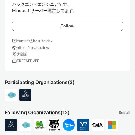
バックエンドエンジニアです。

Minecraftサーバー運営してます。
Follow
mail
contact@kosuke.dev
public
https://kosuke.dev/
location_on
大阪府
work
FREESERVER
Participating Organizations
(2)
Following Organizations
(12)
See all