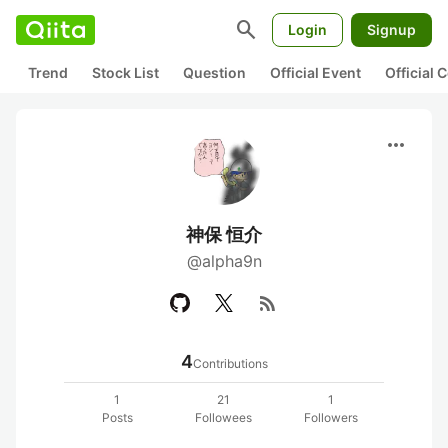
search
Login
Signup
Trend
Stock List
Question
Official Event
Official
more_horiz
神保 恒介
@alpha9n
rss_feed
4
Contributions
1
21
1
Posts
Followees
Followers