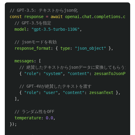
// GPT-3.5: テキストからjson化
const
response
=
await
openai
.
chat
.
completions
.
creat
// GPT-3.5を指定
model
:
"
gpt-3.5-turbo-1106
"
,
// jsonモードを有効
response_format
:
{
type
:
"
json_object
"
},
messages
:
[
// 絶賛したテキストからjsonデータに変換してもらうた
{
"
role
"
:
"
system
"
,
"
content
"
:
zessanToJsonPromp
// GPT-4Vが絶賛したテキストを渡す
{
"
role
"
:
"
user
"
,
"
content
"
:
zessanText
},
],
// ランダム性をOFF
temperature
:
0.0
,
});