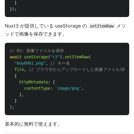
}
});
Nuxt3 が提供している useStorage の
メソ
setItemRaw
ッドで画像を保存できます。
// R2: 画像ファイルを保存
await
useStorage
(
"
r2
"
).
setItemRaw
(
"
key0001.png
"
,
// キー名
file
,
// ブラウザからアップロードした画像ファイル(Buffe
{
httpMetadata
:
{
contentType
:
`image/png`
,
},
}
);
基本的に無料で使えます。