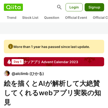
search
Login
Signup
Trend
Stock List
Question
Official Event
Official
info
More than 1 year has passed since last update.
クソアプリ
Advent Calendar
2023
Day 1
@
alclimb
(
ひかる
)
絵を描くとAIが解析して大絶賛
してくれるwebアプリ実装の知
見