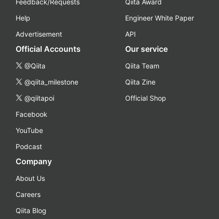
Feedback/Requests
Qiita Award
Help
Engineer White Paper
Advertisement
API
Official Accounts
Our service
@Qiita
Qiita Team
@qiita_milestone
Qiita Zine
@qiitapoi
Official Shop
Facebook
YouTube
Podcast
Company
About Us
Careers
Qiita Blog