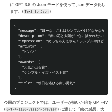
に GPT 3.5 の Json モードを使って json データ化し
ます。(
)
Text to Json
{

  "message": "ほーな、これはシンプルやけどなかなか明る
  "description": "赤い花と太陽が中心に描かれ
  "impression": "めっちゃええやん！シンプルやけど
  "artists": [

    "ピカソ"

  ],

  "awards": [

    "元気が出る賞",

    "シンプル・イズ・ベスト賞"

  ],

  "title": "朝日を浴びる赤い勇気"

今回のプロジェクトでは、ユーザーが描いた絵を GPT-4V
(
) に渡して『絵の感想、大
GPT-4-1106-vision-previer