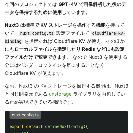
今回のプロジェクトでは
GPT-4V で画像解析した後のデ
ータを保持するために使用
しています。
Nuxt3 は標準で KV ストレージを操作する機能
を持って
いて、
設定ファイルで
nuxt.config.ts
cloudflare-kv-
を指定すれば Cloudflare KV が使え、そのほか
binding
にも
ローカルファイルを指定したり Redis などにも設定
ファイルだけで変更できます。
なので Nuxt3 を使用する
分にはベンダーロックインを気にすることなく
Cloudflare KV が使えます。
なお、Nuxt3 の KV ストレージを操作する機能は、Nuxt3
と同じ開発元である
unstorage
ライブラリを内包してい
るため実現できている機能です。
nuxt.config.ts
export
default
defineNuxtConfig
({
nitro
:
{