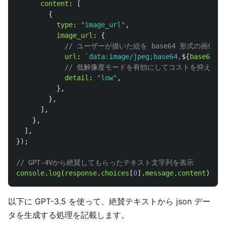
content
:
[
{
type
:
"
image_url
"
,
image_url
:
{
// ユーザーが描いた絵を base64 形式の画
url
:
`data:image/jpeg;base64,
${
base64_im
// 低解像度モードを有効にしてコストを抑える
detail
:
"
low
"
,
},
},
],
},
],
});
// GPT-4Vから絶賛してもらったテキスト文字列を表示
console
.
log
(
response
.
choices
[
0
].
message
.
content
);
以下に GPT-3.5 を使って、絶賛テキストから json デー
タを生成する処理を記載します。