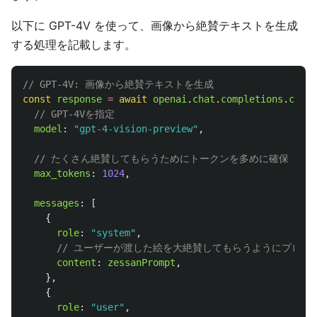
以下に GPT-4V を使って、画像から絶賛テキストを生成
する処理を記載します。
// GPT-4V: 画像から絶賛テキストを生成
const
response
=
await
openai
.
chat
.
completions
.
creat
// GPT-4Vを指定
model
:
"
gpt-4-vision-preview
"
,
// たくさん絶賛してもらうためにトークンを多めに確保
max_tokens
:
1024
,
messages
:
[
{
role
:
"
system
"
,
// ユーザーが渡した絵を大絶賛してもらうようにプロン
content
:
zessanPrompt
,
},
{
role
:
"
user
"
,