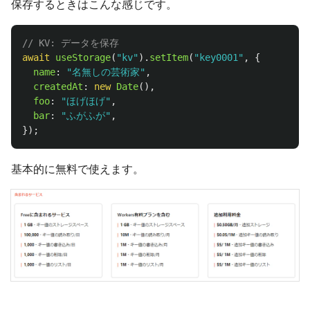
保存するときはこんな感じです。
// KV: データを保存
await
useStorage
(
"
kv
"
).
setItem
(
"
key0001
"
,
{
name
:
"
名無しの芸術家
"
,
createdAt
:
new
Date
(),
foo
:
"
ほげほげ
"
,
bar
:
"
ふがふが
"
,
});
基本的に無料で使えます。