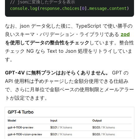
// jsonに変換したデータを表示
console
.
log
(
response
.
choices
[
0
].
message
.
content
);
なお、json データ化した後に、TypeScript で使い勝手の
良いスキーマ・バリデーション・ライブラリである
zod
を使用してデータの整合性をチェック
しています。整合性
チェック NG なら Text to Json 処理をリトライしていま
す。
GPT-4V に無料プランはおそらくありません。
GPT の
API 使用料は予めチャージした金額分使用できる仕組み
で、さらに月単位で金額ベースの使用制限とメールアラー
トが設定できます。