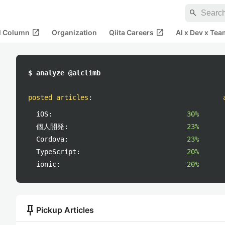
search
open_in_new
open_in_new
al Column
Organization
Qiita Careers
AI x Dev x Tea
$ analyze @alclimb
posted articles
:
iOS:
30%
個人開発:
23%
Cordova:
23%
TypeScript:
20%
ionic:
20%
push_pin
Pickup Articles