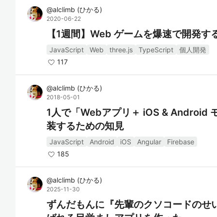
@
alclimb
(
ひかる
)
2020-06-22
【1週間】Web ゲームを爆速で開発す
JavaScript
Web
three.js
TypeScript
個人開発
117
@
alclimb
(
ひかる
)
2018-05-01
1人で「Webアプリ＋ iOS & Andr
装するための知見
JavaScript
Android
iOS
Angular
Firebase
185
@
alclimb
(
ひかる
)
2025-11-30
ずんだもんに『先輩のクソコードのせ