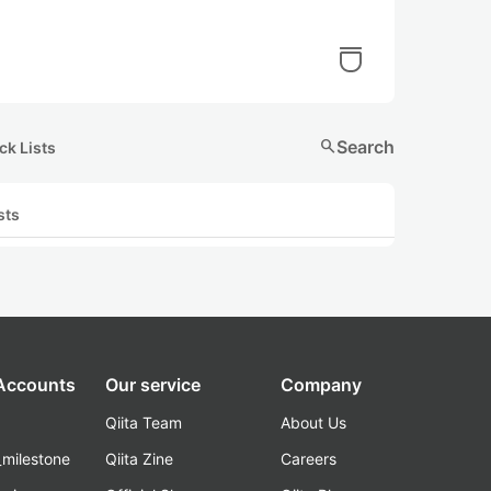
search
Search
ck Lists
sts
 Accounts
Our service
Company
Qiita Team
About Us
_milestone
Qiita Zine
Careers