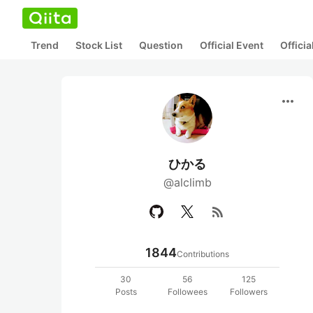
Trend
Stock List
Question
Official Event
Offici
more_horiz
ひかる
@alclimb
rss_feed
1844
Contributions
30
56
125
Posts
Followees
Followers