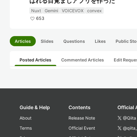
ばれる目覚ましアプリを作った
Nuxt
Gemini
VOICEVOX
convex
653
Articles
Slides
Questions
Likes
Public Sto
Posted Articles
Commented Articles
Edit Reque
Guide & Help
Contents
Official
About
Release Note
@Qiita
Terms
Official Event
@qiita