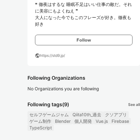
❝ 徹夜はするな 睡眠不足はいい仕事の敵だ。それ
に美容にもよくねえ ❞

大人になった今でもこのフレーズが好き。徹夜も
好き
Follow
public
https://std9.jp/
Following Organizations
No Organizations you are following
Following tags
(9)
See all
セルフゲームジャム
Qiita10th_過去
クソアプリ
ゲーム制作
Blender
個人開発
Vue.js
Firebase
TypeScript