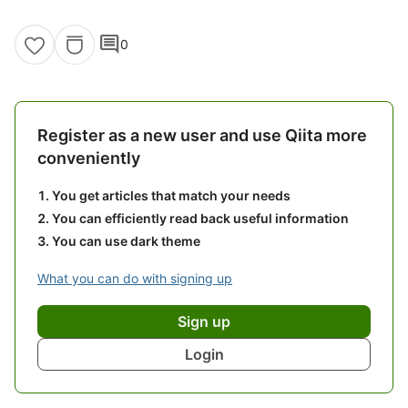
comment
0
Register as a new user and use Qiita more
conveniently
You get articles that match your needs
You can efficiently read back useful information
You can use dark theme
What you can do with signing up
Sign up
Login