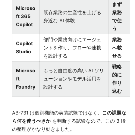
まず
Microso
既存業務の生産性を上げる
業務
ft 365
身近な AI 体験
で使
Copilot
う
部門や業務向けにエージェ
業務
Copilot
ントを作り、フローや連携
へ載
Studio
を設計する
せる
戦略
Microso
もっと自由度の高い AI ソリ
的に
ft
ューションやモデル活用を
作り
Foundry
設計する
込む
AB-731 は個別機能の実装試験ではなく、
この課題な
ら何を使うべきか
を判断する試験なので、この 3 段
の整理がかなり効きました。