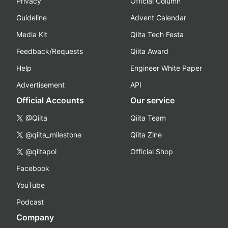
Privacy
Official Column
Guideline
Advent Calendar
Media Kit
Qiita Tech Festa
Feedback/Requests
Qiita Award
Help
Engineer White Paper
Advertisement
API
Official Accounts
Our service
@Qiita
Qiita Team
@qiita_milestone
Qiita Zine
@qiitapoi
Official Shop
Facebook
YouTube
Podcast
Company