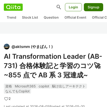
search
Login
Signup
Trend
Stock List
Question
Official Event
Official
@
aktsmm
(
やまぱん！
)
AI Transformation Leader (AB-
731) 合格体験記と学習のコツ🚀
~855 点で AB 系 3 冠達成~
資格
Microsoft365
copilot
駆け出しアーキテクト
なんでもCopilot
2
Last updated at
2026-08-05
Posted at
2026-05-20