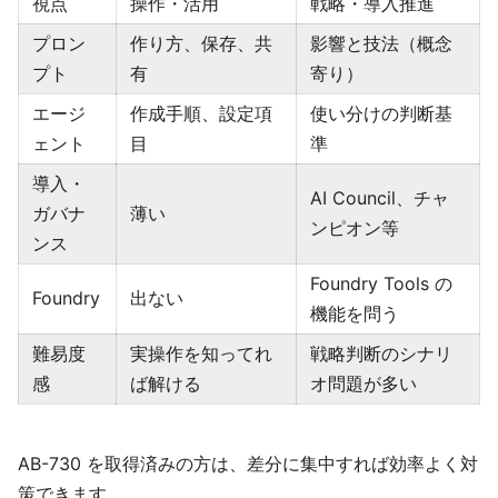
視点
操作・活用
戦略・導入推進
プロン
作り方、保存、共
影響と技法（概念
プト
有
寄り）
エージ
作成手順、設定項
使い分けの判断基
ェント
目
準
導入・
AI Council、チャ
ガバナ
薄い
ンピオン等
ンス
Foundry Tools の
Foundry
出ない
機能を問う
難易度
実操作を知ってれ
戦略判断のシナリ
感
ば解ける
オ問題が多い
AB-730 を取得済みの方は、差分に集中すれば効率よく対
策できます。