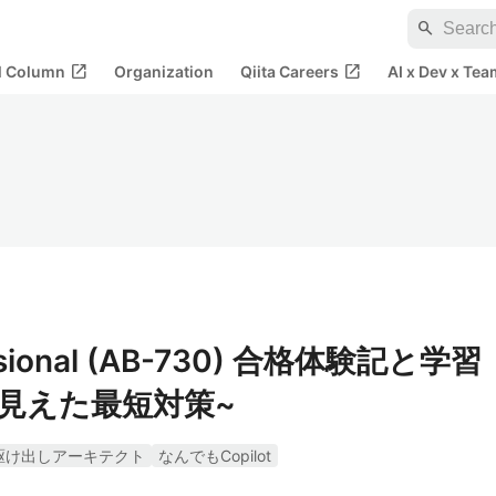
search
open_in_new
open_in_new
al Column
Organization
Qiita Careers
AI x Dev x Tea
fessional (AB-730) 合格体験記と学習
点で見えた最短対策~
駆け出しアーキテクト
なんでもCopilot