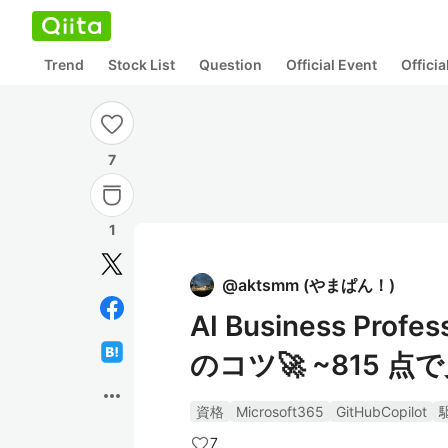
Trend
Stock List
Question
Official Event
Offici
7
1
@
aktsmm
(
やまぱん！
)
AI Business Pro
のコツ🚀 ~815 
more_horiz
資格
Microsoft365
GitHubCopilot
7