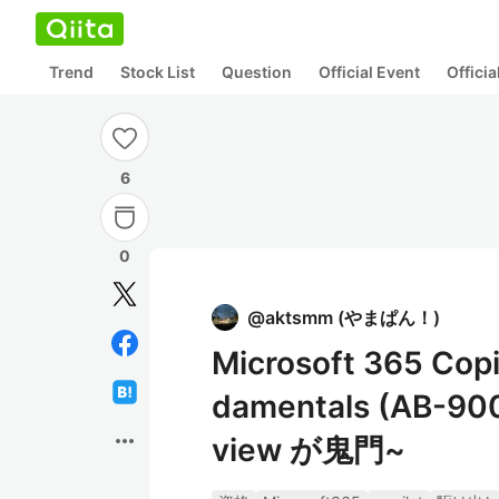
Trend
Stock List
Question
Official Event
Offici
6
0
@
aktsmm
(
やまぱん！
)
Microsoft 365 Copi
damentals (AB
more_horiz
view が鬼門~