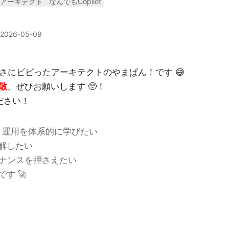
アーキテクト
なんでもCopilot
2026-05-09
の広さにビビったアーキテクトのやまぱん！です 😅
散
、ぜひお願いします 🥺！
ださい！
t の管理・運用を体系的に学びたい
解したい
ガバナンスを押さえたい
す 🚀