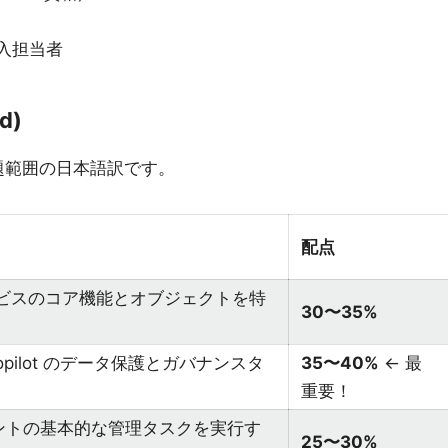
 導入担当者
d)
く出題範囲の日本語訳です。
配点
65 サービスのコア機能とオブジェクトを特
30〜35%
 と Copilot のデータ保護とガバナンスタ
35〜40%
← 最
重要！
ージェントの基本的な管理タスクを実行す
25〜30%