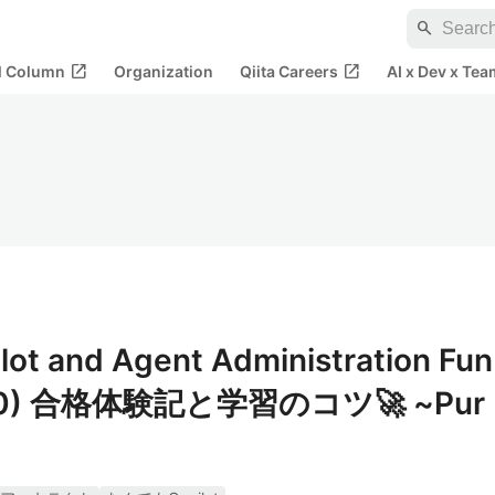
search
open_in_new
open_in_new
al Column
Organization
Qiita Careers
AI x Dev x Tea
lot and Agent Administration Fun
-900) 合格体験記と学習のコツ🚀 ~Pur