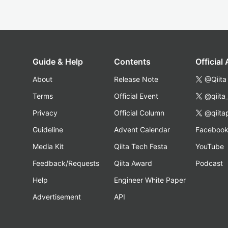
Guide & Help
Contents
Official
About
Release Note
@Qiita
Terms
Official Event
@qiita
Privacy
Official Column
@qiita
Guideline
Advent Calendar
Faceboo
Media Kit
Qiita Tech Festa
YouTube
Feedback/Requests
Qiita Award
Podcast
Help
Engineer White Paper
Advertisement
API