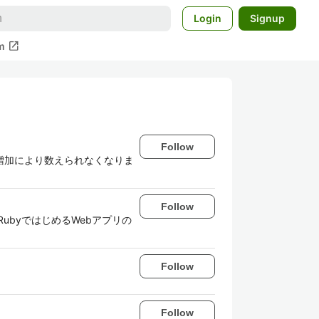
Login
Signup
open_in_new
m
Follow
lの増加により数えられなくなりま
Follow
ubyではじめるWebアプリの
Follow
Follow