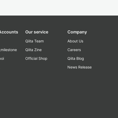
 Accounts
Our service
Company
Qiita Team
About Us
_milestone
Qiita Zine
Careers
poi
Official Shop
Qiita Blog
k
News Release