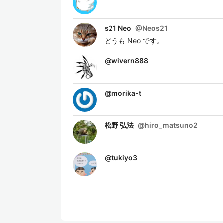
s21 Neo
@
Neos21
どうも Neo です。
@
wivern888
@
morika-t
松野 弘法
@
hiro_matsuno2
@
tukiyo3