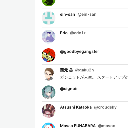
ein-san
@
ein-san
Edo
@
edo1z
@
goodbyegangster
西元 岳
@
gaku2n
ガジェットが人生。 スタートアップのI
@
cignoir
Atsushi Kataoka
@
croudsky
Masao FUNABARA
@
masoo