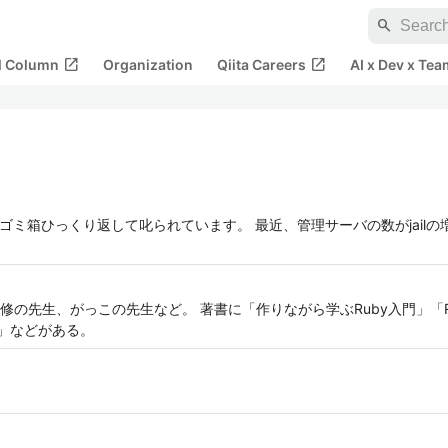
search
open_in_new
open_in_new
al Column
Organization
Qiita Careers
AI x Dev x Tea
す。 ゴミ箱ひっくり返して叱られています。 最近、管理サーバの数がjai
の先生、がっこの先生など。 著書に「作りながら学ぶRuby入門」「R
」などがある。