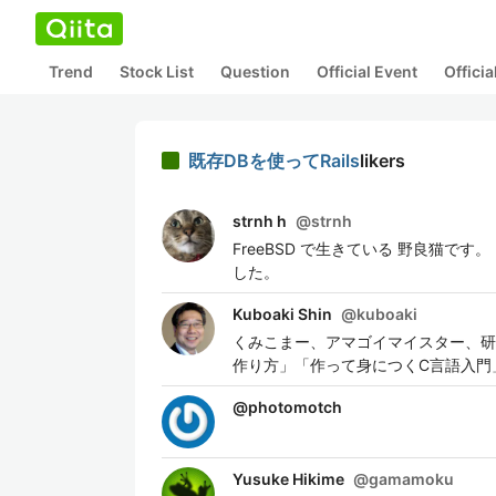
Trend
Stock List
Question
Official Event
Offici
既存DBを使ってRails
likers
strnh h
@
strnh
FreeBSD で生きている 野良猫で
した。
Kuboaki Shin
@
kuboaki
くみこまー、アマゴイマイスター、研修
作り方」「作って身につくC言語入門
@
photomotch
Yusuke Hikime
@
gamamoku