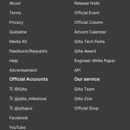
About
Release Note
Terms
Official Event
Privacy
Official Column
Guideline
Advent Calendar
Media Kit
Qiita Tech Festa
Feedback/Requests
Qiita Award
Help
Engineer White Paper
Advertisement
API
Official Accounts
Our service
@Qiita
Qiita Team
@qiita_milestone
Qiita Zine
@qiitapoi
Official Shop
Facebook
YouTube