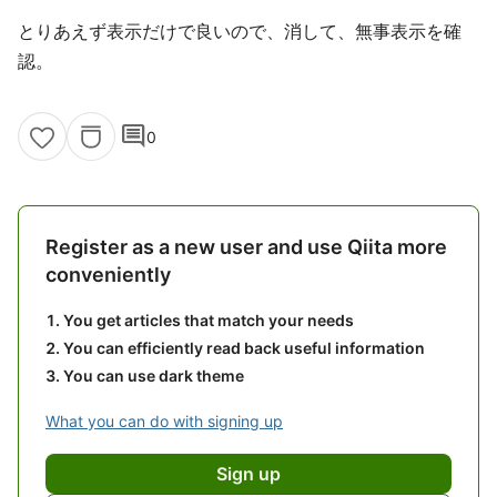
とりあえず表示だけで良いので、消して、無事表示を確
認。
comment
0
Register as a new user and use Qiita more
conveniently
You get articles that match your needs
You can efficiently read back useful information
You can use dark theme
What you can do with signing up
Sign up