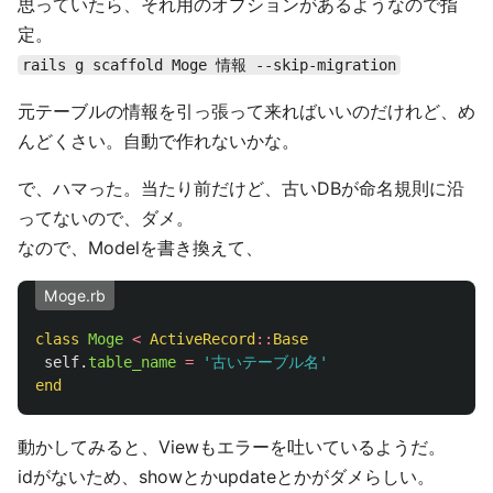
思っていたら、それ用のオプションがあるようなので指
定。
rails g scaffold Moge 情報 --skip-migration
元テーブルの情報を引っ張って来ればいいのだけれど、め
んどくさい。自動で作れないかな。
で、ハマった。当たり前だけど、古いDBが命名規則に沿
ってないので、ダメ。
なので、Modelを書き換えて、
Moge.rb
class
Moge
<
ActiveRecord
::
Base
self
.
table_name
=
'古いテーブル名'
end
動かしてみると、Viewもエラーを吐いているようだ。
idがないため、showとかupdateとかがダメらしい。