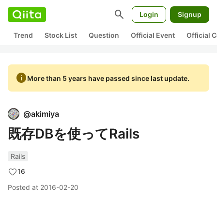
search
Login
Signup
Trend
Stock List
Question
Official Event
Official
info
More than 5 years have passed since last update.
@
akimiya
既存DBを使ってRails
Rails
16
Posted at
2016-02-20