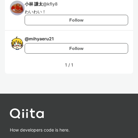
小林 謙太
@
kfly8
わいわい！
Follow
@
mihyaeru21
Follow
1
/
1
How developers code is here.