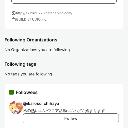
public
http://akihiro0228.hatenablog.com/
work
GUILD STUDIO Inc.
Following Organizations
No Organizations you are following
Following tags
No tags you are following
Followees
@
ikarosu_chihaya
私の熱いエンジニア活動 エンカツ 始まります
Follow