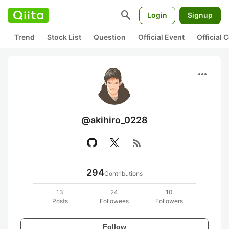
search
Login
Signup
Trend
Stock List
Question
Official Event
Official
more_horiz
@akihiro_0228
rss_feed
294
Contributions
13
24
10
Posts
Followees
Followers
Follow