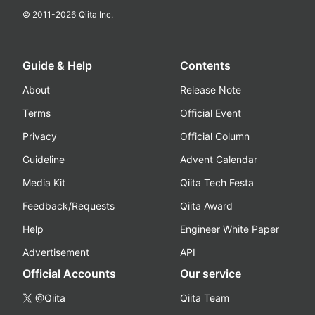
© 2011-
2026
Qiita Inc.
Guide & Help
Contents
About
Release Note
Terms
Official Event
Privacy
Official Column
Guideline
Advent Calendar
Media Kit
Qiita Tech Festa
Feedback/Requests
Qiita Award
Help
Engineer White Paper
Advertisement
API
Official Accounts
Our service
@Qiita
Qiita Team