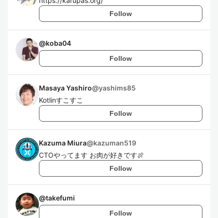
https://karupas.org/
Follow
@
koba04
Follow
Masaya Yashiro
@
yashims85
Kotlinすこすこ
Follow
Kazuma Miura
@
kazuman519
CTOやってます お肉が好きです🍖
Follow
@
takefumi
Follow