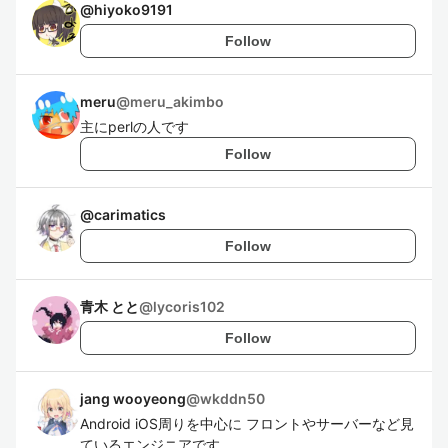
@
hiyoko9191
Follow
meru
@
meru_akimbo
主にperlの人です
Follow
@
carimatics
Follow
青木 とと
@
lycoris102
Follow
jang wooyeong
@
wkddn50
Android iOS周りを中心に フロントやサーバーなど見
ているエンジニアです