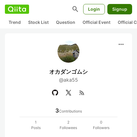
search
Login
Signup
Trend
Stock List
Question
Official Event
Official
more_horiz
オカダンゴムシ
@aka55
rss_feed
3
Contributions
1
2
0
Posts
Followees
Followers