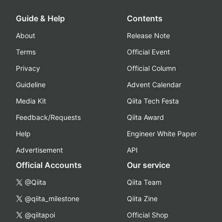
Guide & Help
Contents
About
Release Note
Terms
Official Event
Privacy
Official Column
Guideline
Advent Calendar
Media Kit
Qiita Tech Festa
Feedback/Requests
Qiita Award
Help
Engineer White Paper
Advertisement
API
Official Accounts
Our service
@Qiita
Qiita Team
@qiita_milestone
Qiita Zine
@qiitapoi
Official Shop