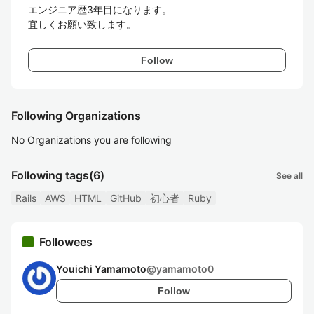
エンジニア歴3年目になります。

宜しくお願い致します。
Follow
Following Organizations
No Organizations you are following
Following tags
(6)
See all
Rails
AWS
HTML
GitHub
初心者
Ruby
Followees
Youichi Yamamoto
@
yamamoto0
Follow