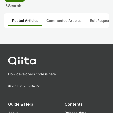
search
Search
Posted Articles
Commented Articles
Edit Request
How developers code is here.
© 2011-
2026
Qiita Inc.
Guide & Help
Contents
About
Release Note