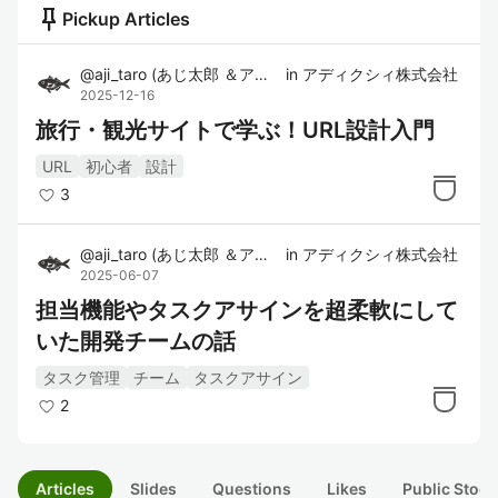
push_pin
Pickup Articles
@
aji_taro
(
あじ太郎 ＆アユ太郎
in
)
アディクシィ株式会社
2025-12-16
旅行・観光サイトで学ぶ！URL設計入門
URL
初心者
設計
3
@
aji_taro
(
あじ太郎 ＆アユ太郎
in
)
アディクシィ株式会社
2025-06-07
担当機能やタスクアサインを超柔軟にして
いた開発チームの話
タスク管理
チーム
タスクアサイン
2
Articles
Slides
Questions
Likes
Public Stock