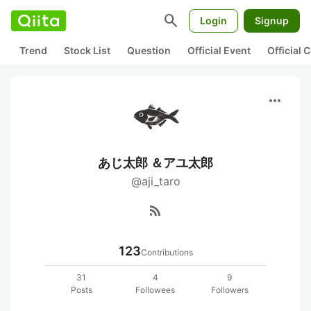
search
Login
Signup
Trend
Stock List
Question
Official Event
Official
more_horiz
あじ太郎 ＆アユ太郎
@aji_taro
rss_feed
123
Contributions
31
4
9
Posts
Followees
Followers