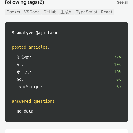
Following tags
(6)
See all
Docker
VSCode
GitHub
生成AI
TypeScript
React
$ analyze @aji_taro
posted articles
:
初心者:
32%
AI:
19%
ポエム:
10%
Go:
6%
TypeScript:
6%
answered questions
:
No data