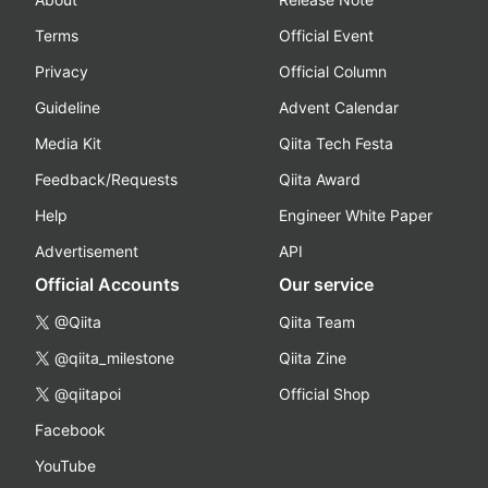
Terms
Official Event
Privacy
Official Column
Guideline
Advent Calendar
Media Kit
Qiita Tech Festa
Feedback/Requests
Qiita Award
Help
Engineer White Paper
Advertisement
API
Official Accounts
Our service
@Qiita
Qiita Team
@qiita_milestone
Qiita Zine
@qiitapoi
Official Shop
Facebook
YouTube