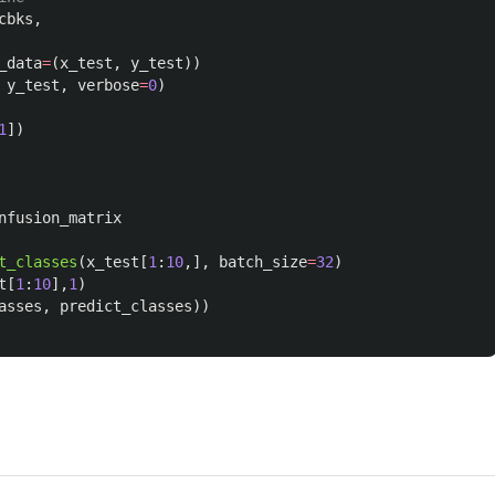
cbks
,
_data
=
(
x_test
,
y_test
))
y_test
,
verbose
=
0
)
1
])
nfusion_matrix
t_classes
(
x_test
[
1
:
10
,],
batch_size
=
32
)
t
[
1
:
10
],
1
)
asses
,
predict_classes
))