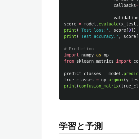
callbacks
=
validation
score
=
model
.
evaluate
(
x_test
,
print
(
'
Test loss:
'
,
score
[
0
])
print
(
'
Test accuracy:
'
,
score
[
import
numpy
as
np
from
sklearn.metrics
import
co
predict_classes
=
model
.
predic
true_classes
=
np
.
argmax
(
y_tes
print
(
confusion_matrix
(
true_cl
学習と予測