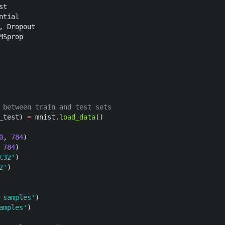
st
ntial
,
Dropout
MSprop
_test
)
=
mnist
.
load_data
()
0
,
784
)
784
)
t32
'
)
2
'
)
 samples
'
)
amples
'
)