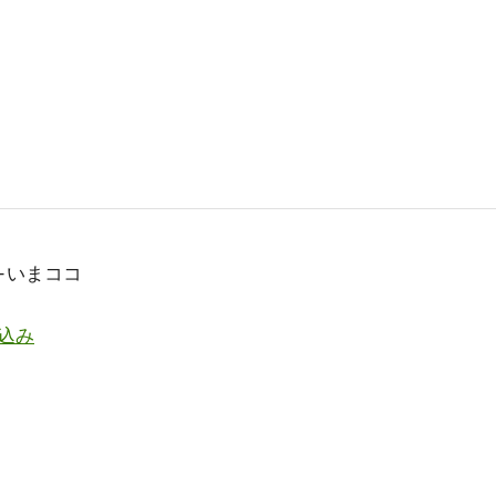
--いまココ
み込み