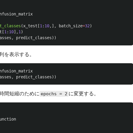
nfusion_matrix
t_classes
(
x_test
[
1
:
10
,],
batch_size
=
32
)
t
[
1
:
10
],
1
)
asses
,
predict_classes
))
列を表示する。
nfusion_matrix
asses
,
predict_classes
))
時間短縮のために
に変更する。
epochs = 2
unction