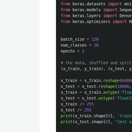
from
keras.datasets
import
mni
from
keras.models
import
Seque
from
keras.layers
import
Dense
from
keras.optimizers
import
R
batch_size
=
128
num_classes
=
10
epochs
=
2
(
x_train
,
y_train
),
(
x_test
,
y
x_train
=
x_train
.
reshape
(
6000
x_test
=
x_test
.
reshape
(
10000
,
x_train
=
x_train
.
astype
(
'
floa
x_test
=
x_test
.
astype
(
'
float3
x_train
/=
255
x_test
/=
255
print
(
x_train
.
shape
[
0
],
'
train
print
(
x_test
.
shape
[
0
],
'
test s