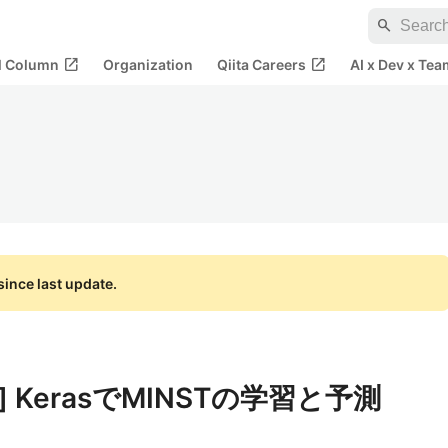
search
open_in_new
open_in_new
al Column
Organization
Qiita Careers
AI x Dev x Tea
ince last update.
low] KerasでMINSTの学習と予測