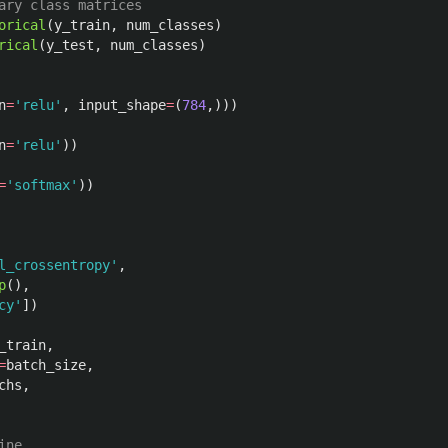
orical
(
y_train
,
num_classes
)
rical
(
y_test
,
num_classes
)
n
=
'
relu
'
,
input_shape
=
(
784
,)))
n
=
'
relu
'
))
=
'
softmax
'
))
l_crossentropy
'
,
p
(),
cy
'
])
_train
,
=
batch_size
,
chs
,