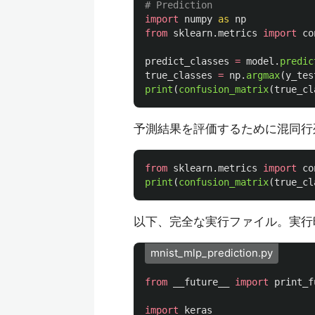
import
numpy
as
np
from
sklearn.metrics
import
co
predict_classes
=
model
.
predic
true_classes
=
np
.
argmax
(
y_tes
print
(
confusion_matrix
(
true_cl
予測結果を評価するために混同行
from
sklearn.metrics
import
co
print
(
confusion_matrix
(
true_cl
以下、完全な実行ファイル。実行
mnist_mlp_prediction.py
from
__future__
import
print_f
import
keras