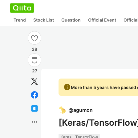
Trend
Stock List
Question
Official Event
Offici
28
27
info
More than 5 years have passed s
@
agumon
[Keras/TensorF
more_horiz
Keras
TensorFlow