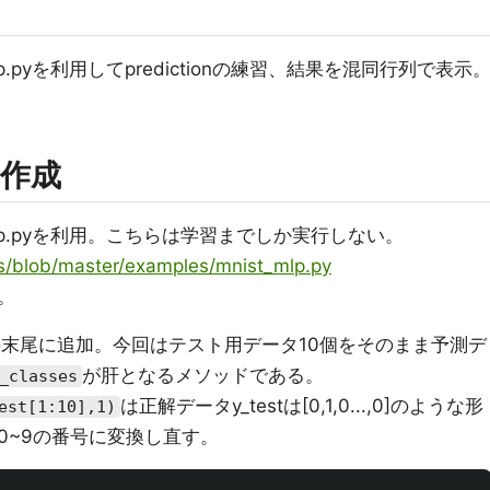
lp.pyを利用してpredictionの練習、結果を混同行列で表示
作成
_mlp.pyを利用。こちらは学習までしか実行しない。
ras/blob/master/examples/mnist_mlp.py
。
.pyの末尾に追加。今回はテスト用データ10個をそのまま予測デ
が肝となるメソッドである。
_classes
は正解データy_testは[0,1,0...,0]のような形
est[1:10],1)
0~9の番号に変換し直す。