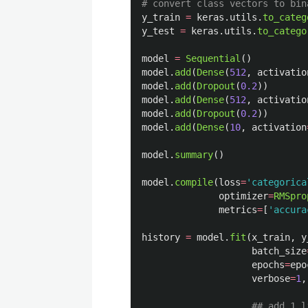
y_train
=
keras
.
utils
.
to_categ
y_test
=
keras
.
utils
.
to_catego
model
=
Sequential
()
model
.
add
(
Dense
(
512
,
activatio
model
.
add
(
Dropout
(
0.2
))
model
.
add
(
Dense
(
512
,
activatio
model
.
add
(
Dropout
(
0.2
))
model
.
add
(
Dense
(
10
,
activation
model
.
summary
()
model
.
compile
(
loss
=
'
categorica
optimizer
=
RMSpro
metrics
=
[
'
accura
history
=
model
.
fit
(
x_train
,
y
batch_size
epochs
=
epo
verbose
=
1
,