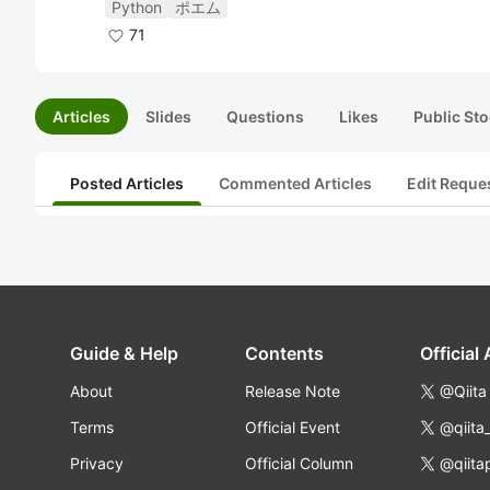
Python
ポエム
71
Articles
Slides
Questions
Likes
Public Sto
Posted Articles
Commented Articles
Edit Reque
Guide & Help
Contents
Official
About
Release Note
@Qiita
Terms
Official Event
@qiita
Privacy
Official Column
@qiita