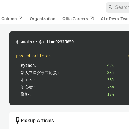
search
open_in_new
open_in_new
al Column
Organization
Qiita Careers
AI x Dev x Tea
$ analyze @affine92325659
posted articles
:
Python:
42%
新人プログラマ応援:
33%
ポエム:
33%
初心者:
25%
資格:
17%
push_pin
Pickup Articles