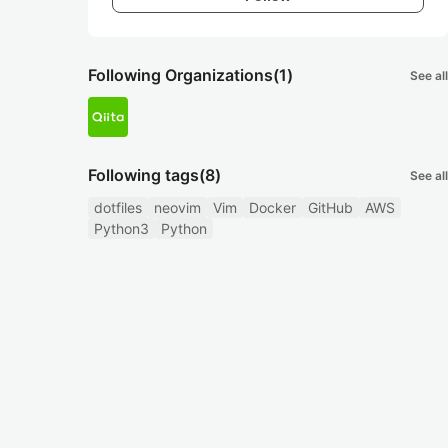
Following Organizations
(1)
See all
Following tags
(8)
See all
dotfiles
neovim
Vim
Docker
GitHub
AWS
Python3
Python