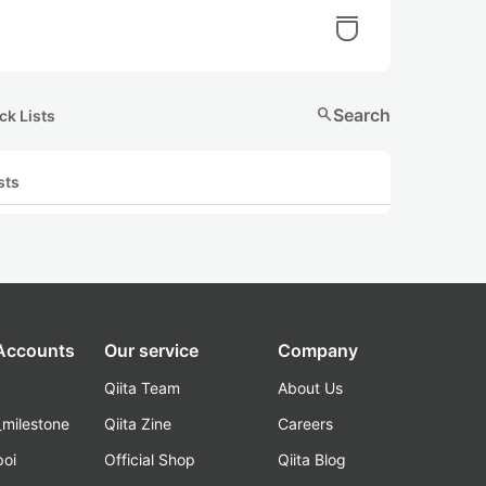
search
Search
ck Lists
sts
 Accounts
Our service
Company
Qiita Team
About Us
_milestone
Qiita Zine
Careers
poi
Official Shop
Qiita Blog