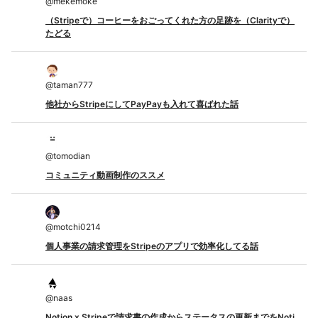
@
mekemoke
（Stripeで）コーヒーをおごってくれた方の足跡を（Clarityで）
たどる
@
taman777
他社からStripeにしてPayPayも入れて喜ばれた話
@
tomodian
コミュニティ動画制作のススメ
@
motchi0214
個人事業の請求管理をStripeのアプリで効率化してる話
@
naas
Notion x Stripeで請求書の作成からステータスの更新までをNoti