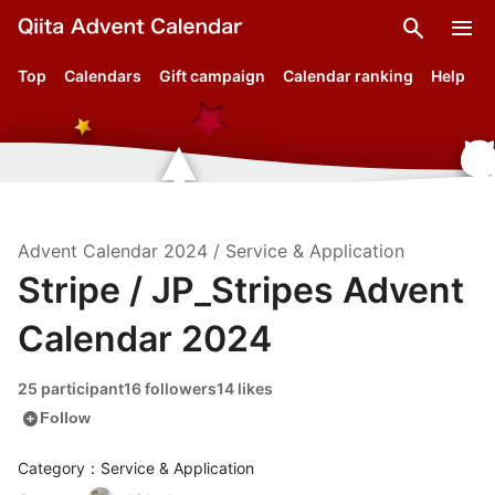
search
menu
Top
Calendars
Gift campaign
Calendar ranking
Help
Advent Calendar
2024
/
Service & Application
Stripe / JP_Stripes Advent
Calendar 2024
25 participant
16 followers
14 likes
add_circle
Follow
Category：Service & Application