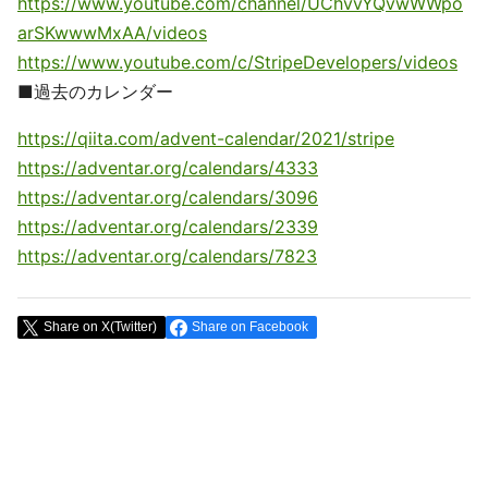
https://www.youtube.com/channel/UChvvYQvwWWpo
arSKwwwMxAA/videos
https://www.youtube.com/c/StripeDevelopers/videos
■過去のカレンダー
https://qiita.com/advent-calendar/2021/stripe
https://adventar.org/calendars/4333
https://adventar.org/calendars/3096
https://adventar.org/calendars/2339
https://adventar.org/calendars/7823
Share on X(Twitter)
Share on Facebook