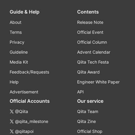
Guide & Help
Contents
About
Release Note
Terms
Official Event
Privacy
Official Column
Guideline
Advent Calendar
Media Kit
Qiita Tech Festa
Feedback/Requests
Qiita Award
Help
Engineer White Paper
Advertisement
API
Official Accounts
Our service
@Qiita
Qiita Team
@qiita_milestone
Qiita Zine
@qiitapoi
Official Shop