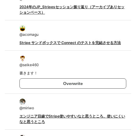
2024年のJP_Stripesセッション振り返り（アーカイブありセッ
ションベース）
@
acomagu
Stripe サンドボックスで Connect のテストを完結させる方法
@
seike460
書きます！
Overwrite
@
miriwo
エンジニア目線でStripe使いやすいなと思うところ、使いにくい
なと思うところ