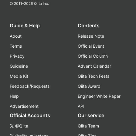
© 2011-
2026
Qiita Inc.
Guide & Help
Contents
About
Release Note
Terms
Official Event
Privacy
Official Column
Guideline
Advent Calendar
Media Kit
Qiita Tech Festa
Feedback/Requests
Qiita Award
Help
Engineer White Paper
Advertisement
API
Official Accounts
Our service
@Qiita
Qiita Team
@qiita_milestone
Qiita Zine