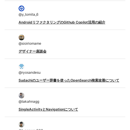
@
y_tomita_6
AndroidリファクタリングのGithub Copilot活用の紹介
@
sioiriomame
デザイナー座談会
@
ryosandesu
Sudachiのユーザー辞書を使ったOpenSearch検索改善について
@
takahnagg
SingleActivityとNavigationについて