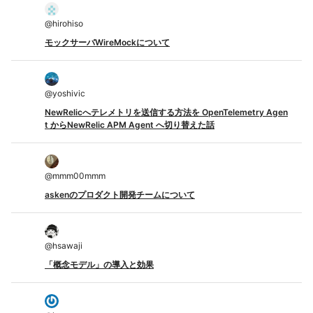
@
hirohiso
モックサーバWireMockについて
@
yoshivic
NewRelicへテレメトリを送信する方法を OpenTelemetry Agen
t からNewRelic APM Agent へ切り替えた話
@
mmm00mmm
askenのプロダクト開発チームについて
@
hsawaji
「概念モデル」の導入と効果