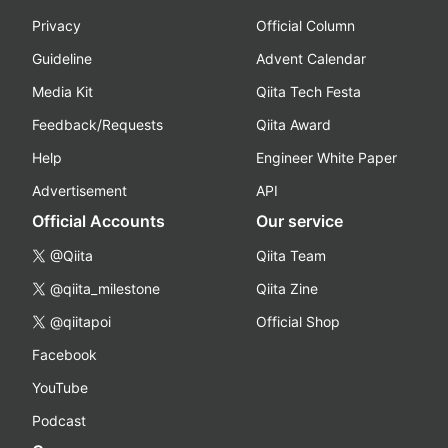
Privacy
Official Column
Guideline
Advent Calendar
Media Kit
Qiita Tech Festa
Feedback/Requests
Qiita Award
Help
Engineer White Paper
Advertisement
API
Official Accounts
Our service
@Qiita
Qiita Team
@qiita_milestone
Qiita Zine
@qiitapoi
Official Shop
Facebook
YouTube
Podcast