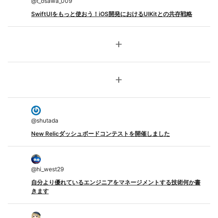
@
t_osawa_009
SwiftUIをもっと使おう！iOS開発におけるUIKitとの共存戦略
add
add
@
shutada
New Relicダッシュボードコンテストを開催しました
@
hi_west29
自分より優れているエンジニアをマネージメントする技術何か書
きます