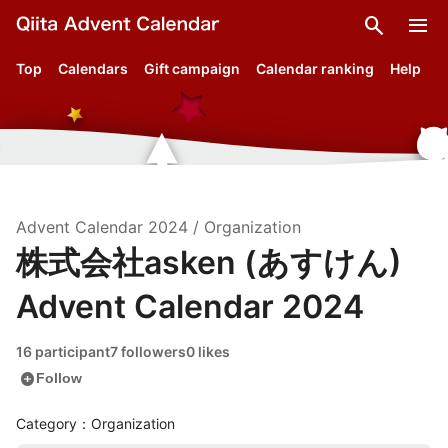
search
menu
Top
Calendars
Gift campaign
Calendar ranking
Help
Advent Calendar
2024
/
Organization
株式会社asken (あすけん)
Advent Calendar 2024
16 participant
7 followers
0 likes
add_circle
Follow
Category：Organization