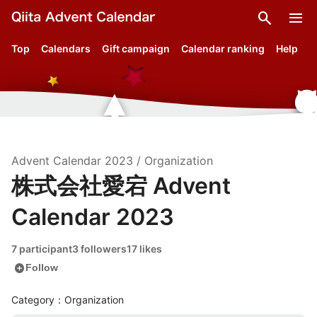
search
menu
Top
Calendars
Gift campaign
Calendar ranking
Help
Advent Calendar
2023
/
Organization
株式会社愛宕 Advent
Calendar 2023
7 participant
3 followers
17 likes
add_circle
Follow
Category：Organization