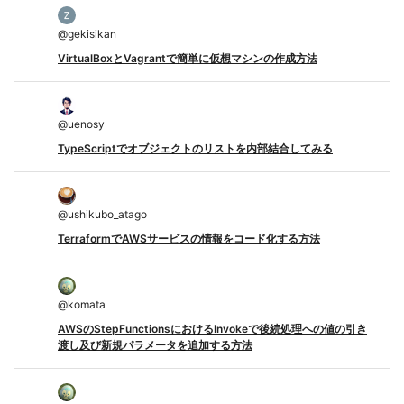
@
gekisikan
VirtualBoxとVagrantで簡単に仮想マシンの作成方法
@
uenosy
TypeScriptでオブジェクトのリストを内部結合してみる
@
ushikubo_atago
TerraformでAWSサービスの情報をコード化する方法
@
komata
AWSのStepFunctionsにおけるInvokeで後続処理への値の引き
渡し及び新規パラメータを追加する方法