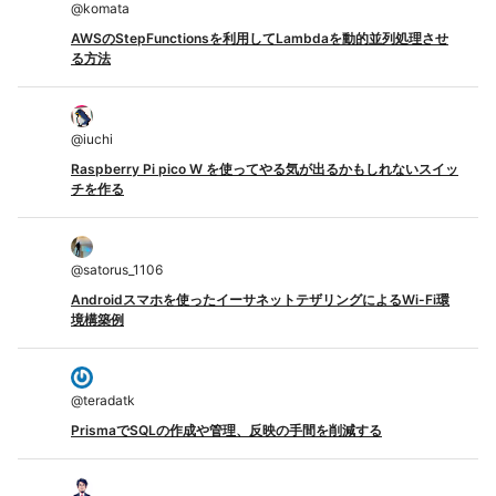
@
komata
AWSのStepFunctionsを利用してLambdaを動的並列処理させ
る方法
@
iuchi
Raspberry Pi pico W を使ってやる気が出るかもしれないスイッ
チを作る
@
satorus_1106
Androidスマホを使ったイーサネットテザリングによるWi-Fi環
境構築例
@
teradatk
PrismaでSQLの作成や管理、反映の手間を削減する