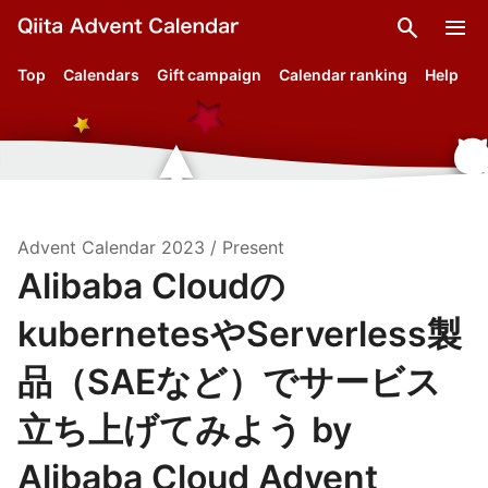
search
menu
Top
Calendars
Gift campaign
Calendar ranking
Help
Advent Calendar
2023
/
Present
Alibaba Cloudの
kubernetesやServerless製
品（SAEなど）でサービス
立ち上げてみよう by
Alibaba Cloud Advent