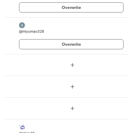
Overwrite
@
miyumao328
Overwrite
add
add
add