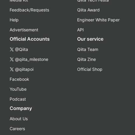
Feedback/Requests
Qiita Award
Help
Engineer White Paper
Advertisement
API
Official Accounts
Our service
@Qiita
Qiita Team
@qiita_milestone
Qiita Zine
@qiitapoi
Official Shop
Facebook
YouTube
Podcast
Company
About Us
Careers