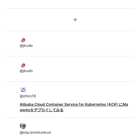
add
@
jkudo
@
jkudo
@
ohiro18
Alibaba Cloud Container Service for Kubernetes (ACK) にMa
gentoをデプロイしてみる
@
macaronkunkun