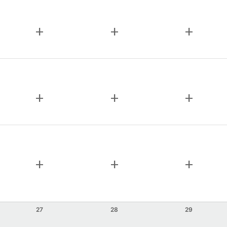
add
add
add
add
add
add
add
add
add
27
28
29