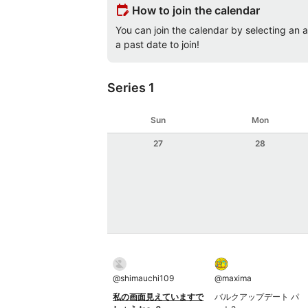
edit_calendar
How to join the calendar
You can join the calendar by selecting an av
a past date to join!
Series 1
Sun
Mon
27
28
@
shimauchi109
@
maxima
私の画面見えていますで
バルクアップデート パ