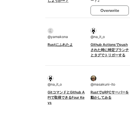
しょうか〜？
ート2
Overwrite
@
yamakona
@
na_it_o
Rustにふれたよ
Github Actionsでpush
された時に特定ブランチ
とタグでトリガーする
@
na_it_o
@
masakuni-ito
GitコマンドとGithub A
RustでgRPCサーバーを
PIで取得できるFour Ke
動かしてみる
ys