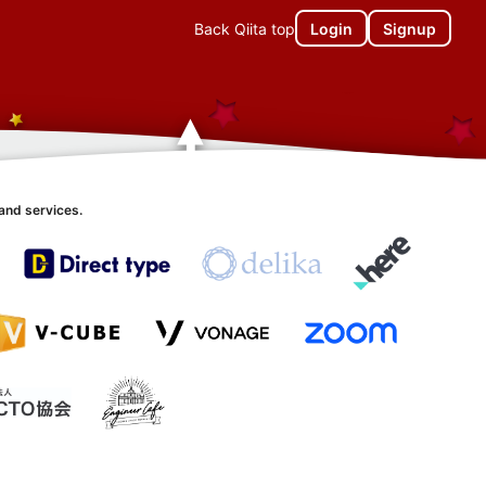
Back Qiita top
Login
Signup
and services.