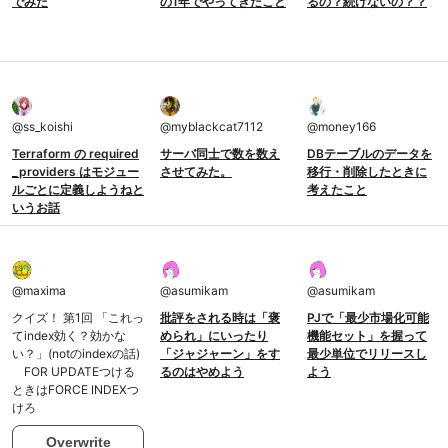
でみた
の1年でやってきたこと
るの？続けないの？？
@
ss_koishi
@
myblackcat7112
@
money166
Terraform の required
サーバ同士で数を数え
DBテーブルのデータを
_providers はモジュー
させてみた。
移行・削除したときに
ルごとに定義しようねと
考えたこと
いうお話
@
maxima
@
asumikam
@
asumikam
クイズ！ 第1回 「これっ
批評をされる時は「褒
PJで「最少市場化可能
てindex効く？効かな
められ」にいったり
機能セット」を握って
い？」(notのindexの話)
「ジャジャーン」をす
最少単位でリリースし
FOR UPDATEつける
るのはやめよう
よう
ときはFORCE INDEXつ
けろ
Overwrite