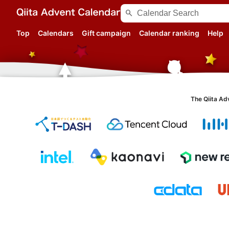
search
Top
Calendars
Gift campaign
Calendar ranking
Help
The Qiita Ad