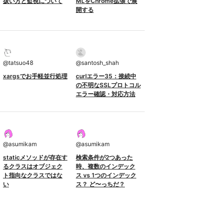
扱い方と監視について
MLをChrome拡張で展
開する
@
tatsuo48
@
santosh_shah
xargsでお手軽並行処理
curlエラー35：接続中
の不明なSSLプロトコル
エラー確認・対応方法
@
asumikam
@
asumikam
staticメソッドが存在す
検索条件が2つあった
るクラスはオブジェク
時、複数のインデック
ト指向なクラスではな
ス vs 1つのインデック
い
ス？ ど〜っちだ？