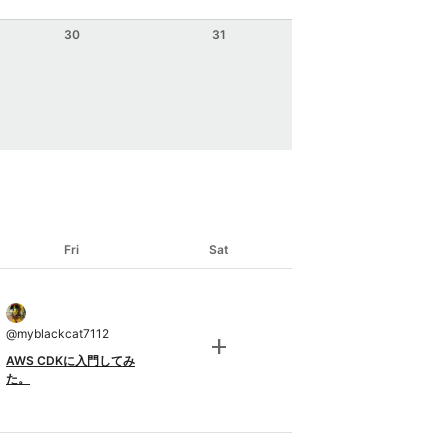
30
31
Fri
Sat
@
myblackcat7112
add
AWS CDKに入門してみ
た。