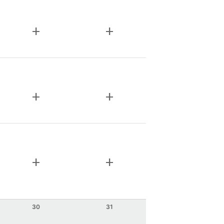
add
add
add
add
add
add
30
31