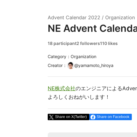
Advent Calendar
2022
/
Organization
NE Advent Calend
18 participant
2 followers
110 likes
Category：Organization
Creator
：
@
yamamoto_hiroya
NE株式会社
のエンジニアによるAdvent
よろしくおねがいします！
Share on X(Twitter)
Share on Facebook