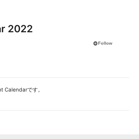
ar 2022
add_circle
Follow
 Calendarです。