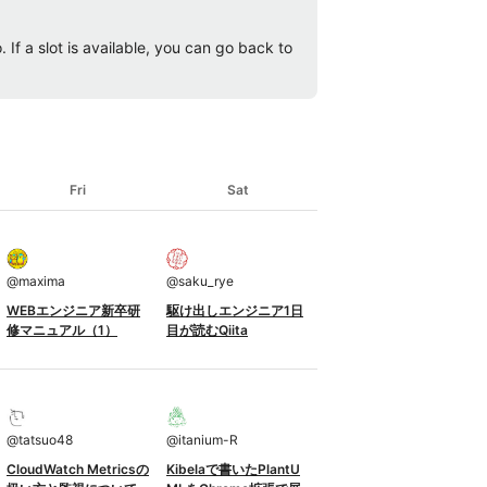
 If a slot is available, you can go back to
Fri
Sat
@
maxima
@
saku_rye
WEBエンジニア新卒研
駆け出しエンジニア1日
修マニュアル（1）
目が読むQiita
@
tatsuo48
@
itanium-R
CloudWatch Metricsの
Kibelaで書いたPlantU