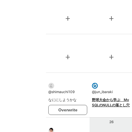
add
add
add
add
@
shimauchi109
@
jun_ibaraki
なににしようかな
野球大会から学ぶ My
SQLのNULLの落とし穴
Overwrite
26