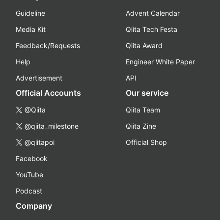
Guideline
Advent Calendar
Media Kit
Qiita Tech Festa
Feedback/Requests
Qiita Award
Help
Engineer White Paper
Advertisement
API
Official Accounts
Our service
@Qiita
Qiita Team
@qiita_milestone
Qiita Zine
@qiitapoi
Official Shop
Facebook
YouTube
Podcast
Company