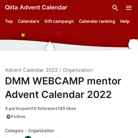
search
menu
Top
Calendars
Gift campaign
Calendar ranking
Help
Advent Calendar
2022
/
Organization
DMM WEBCAMP mentor
Advent Calendar 2022
4 participant
10 followers
185 likes
add_circle
Follow
Category：Organization