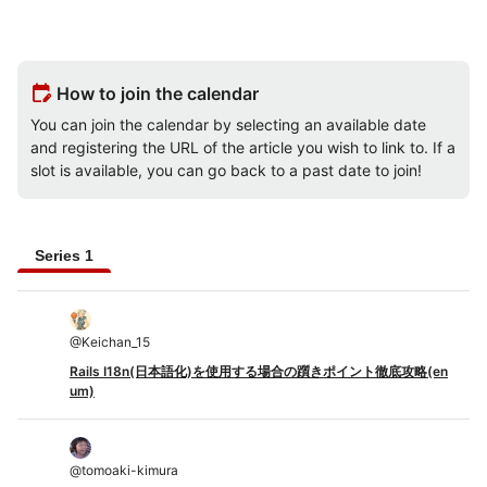
edit_calendar
How to join the calendar
You can join the calendar by selecting an available date
and registering the URL of the article you wish to link to. If a
slot is available, you can go back to a past date to join!
Series 1
@
Keichan_15
Rails I18n(日本語化)を使用する場合の躓きポイント徹底攻略(en
um)
@
tomoaki-kimura