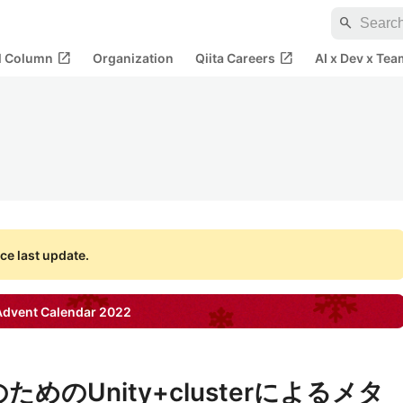
search
open_in_new
open_in_new
al Column
Organization
Qiita Careers
AI x Dev x Tea
ce last update.
Advent Calendar
2022
のためのUnity+clusterによるメタ