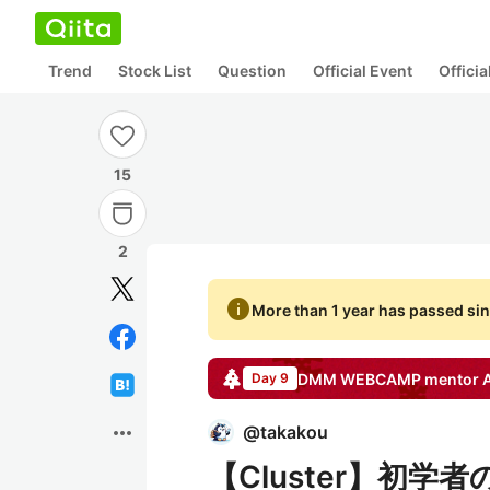
Trend
Stock List
Question
Official Event
Offici
15
2
info
More than 1 year has passed sin
DMM WEBCAMP mentor
Day 9
more_horiz
@
takakou
【Cluster】初学者