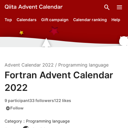
search
menu
Top
Calendars
Gift campaign
Calendar ranking
Help
Advent Calendar
2022
/
Programming language
Fortran Advent Calendar
2022
9 participant
33 followers
122 likes
add_circle
Follow
Category：Programming language