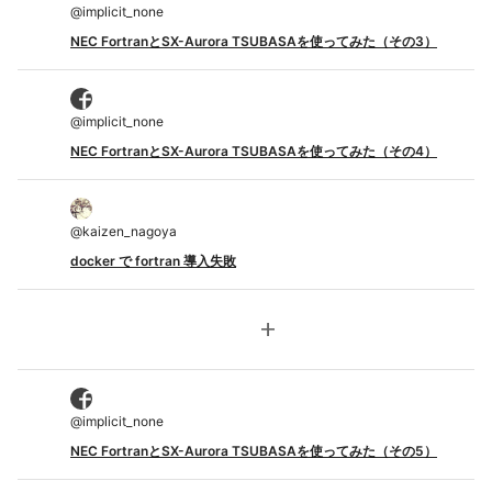
@
implicit_none
NEC FortranとSX-Aurora TSUBASAを使ってみた（その3）
@
implicit_none
NEC FortranとSX-Aurora TSUBASAを使ってみた（その4）
@
kaizen_nagoya
docker で fortran 導入失敗
add
@
implicit_none
NEC FortranとSX-Aurora TSUBASAを使ってみた（その5）