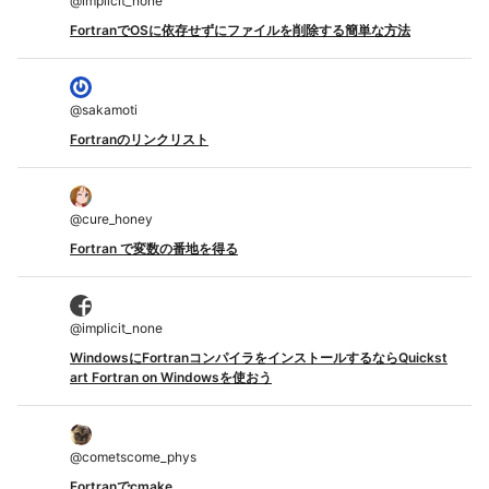
@
implicit_none
FortranでOSに依存せずにファイルを削除する簡単な方法
@
sakamoti
Fortranのリンクリスト
@
cure_honey
Fortran で変数の番地を得る
@
implicit_none
WindowsにFortranコンパイラをインストールするならQuickst
art Fortran on Windowsを使おう
@
cometscome_phys
Fortranでcmake