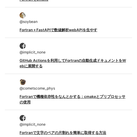
@
soybean
Fortran＋FastAPIで数値解析webAPIを生やす
@
implicit_none
GitHub Actionsを利用してFortranの自動生成ドキュメントをW
ebに展開する
@
cometscome_phys
Fortranで機種依存性をなんとかする：cmakeとプリプロセッサ
の使用
@
implicit_none
Fortranで文字のペアの片割れを簡単に取得する方法