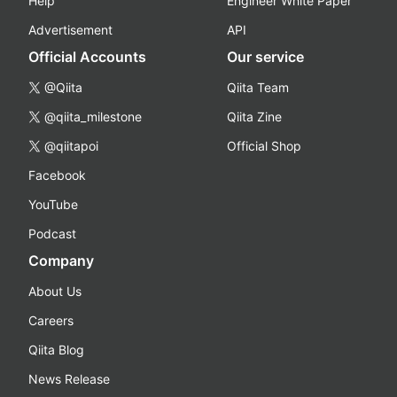
Help
Engineer White Paper
Advertisement
API
Official Accounts
Our service
@Qiita
Qiita Team
@qiita_milestone
Qiita Zine
@qiitapoi
Official Shop
Facebook
YouTube
Podcast
Company
About Us
Careers
Qiita Blog
News Release