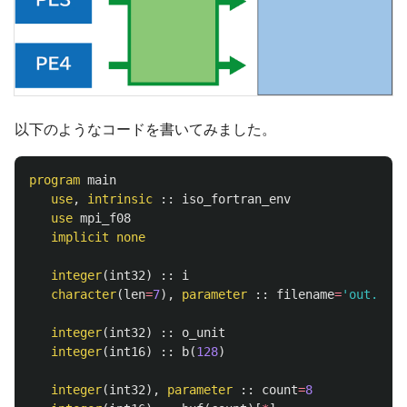
以下のようなコードを書いてみました。
program
main
use
,
intrinsic
::
iso_fortran_env
use
mpi_f08
implicit
none
integer
(
int32
)
::
i
character
(
len
=
7
),
parameter
::
filename
=
'out.bin'
integer
(
int32
)
::
o_unit
integer
(
int16
)
::
b
(
128
)
integer
(
int32
),
parameter
::
count
=
8