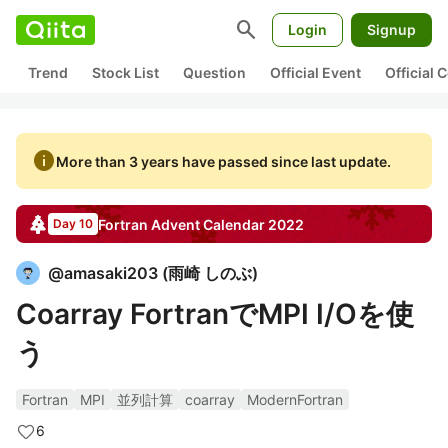
search
Login
Signup
Trend
Stock List
Question
Official Event
Official
info
More than 3 years have passed since last update.
Fortran
Advent Calendar
2022
Day 10
@
amasaki203
(
雨崎 しのぶ
)
Coarray FortranでMPI I/Oを使
う
Fortran
MPI
並列計算
coarray
ModernFortran
6