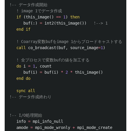
!-- データ作成開始
! image 1でデータ作成
if
(
this_image
()
==
1
)
then
buf
(:)
=
int2
(
this_image
())
!--> 1
end
if
! Coarray変数bufをimage 1からブロードキャストする
call
co_broadcast
(
buf
,
source_image
=
1
)
! 全プロセスで変数bufの値を加工する
do
i
=
1
,
count
buf
(
i
)
=
buf
(
i
)
*
2
*
this_image
()
end
do
sync all
!-- データ作成終わり
!-- I/O処理開始
info
=
mpi_info_null
amode
=
mpi_mode_wronly
+
mpi_mode_create