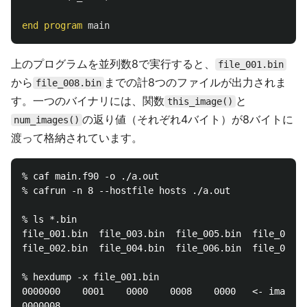
end
program
main
上のプログラムを並列数8で実行すると、
file_001.bin
から
までの計8つのファイルが出力されま
file_008.bin
す。一つのバイナリには、関数
と
this_image()
の返り値（それぞれ4バイト）が8バイトに
num_images()
渡って格納されています。
% caf main.f90 -o ./a.out

% cafrun -n 8 --hostfile hosts ./a.out

% ls *.bin

file_001.bin  file_003.bin  file_005.bin  file_007.b
file_002.bin  file_004.bin  file_006.bin  file_008.b
% hexdump -x file_001.bin

0000000    0001    0000    0008    0000   <
0000008
