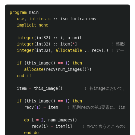
program
main
use
,
intrinsic
::
iso_fortran_env
implicit
none
integer
(
int32
)
::
i
,
o_unit
integer
(
int32
)
::
item
[
*
]
! 整数型のC
integer
(
int32
),
allocatable
::
recv
(:)
! データを
if
(
this_image
()
==
1
)
then
allocate
(
recv
(
num_images
()))
end
if
item
=
this_image
()
! 各imageにおいて、変数
if
(
this_image
()
==
1
)
then
recv
(
1
)
=
item
! 配列recvの第1要素に、(imag
do
i
=
2
,
num_images
()
recv
(
i
)
=
item
[
i
]
! MPIで言うところのGathe
end
do