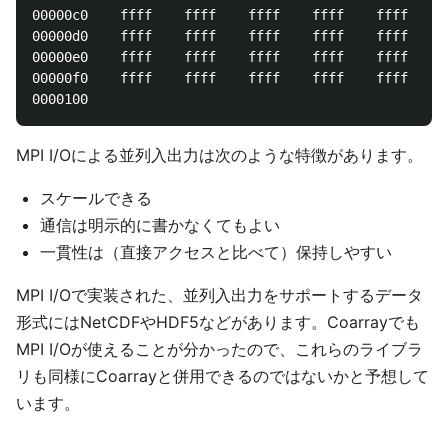
00000c0    ffff    ffff    ffff    ffff    ffff    f
00000d0    ffff    ffff    ffff    ffff    ffff    f
00000e0    ffff    ffff    ffff    ffff    ffff    f
00000f0    ffff    ffff    ffff    ffff    ffff    f
MPI I/Oによる並列入出力は次のような特徴があります。
スケールできる
通信は明示的に書かなくてもよい
一貫性は（直接アクセスと比べて）保持しやすい
MPI I/Oで実装された、並列入出力をサポートするデータ
形式にはNetCDFやHDF5などがあります。Coarrayでも
MPI I/Oが使えることが分かったので、これらのライブラ
リも同様にCoarrayと併用できるのではないかと予想して
います。