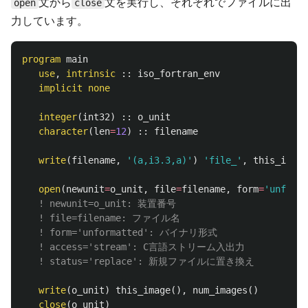
文から
文を実行し、それぞれでファイルに出
open
close
力しています。
program
main
use
,
intrinsic
::
iso_fortran_env
implicit
none
integer
(
int32
)
::
o_unit
character
(
len
=
12
)
::
filename
write
(
filename
,
'(a,i3.3,a)'
)
'file_'
,
this_image
open
(
newunit
=
o_unit
,
file
=
filename
,
form
=
'unforma
! newunit=o_unit: 装置番号
! file=filename: ファイル名
! form='unformatted': バイナリ形式
! access='stream': C言語ストリーム入出力
! status='replace': 新規ファイルに置き換え
write
(
o_unit
)
this_image
(),
num_images
()
close
(
o_unit
)