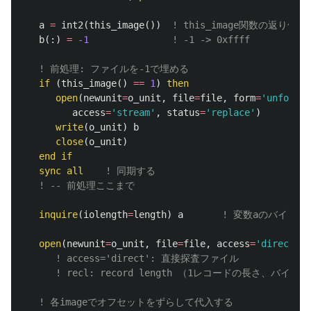
a
=
int2
(
this_image
())
! this_image関数の返
b
(:)
=
-1
! -1 -> 0xffff
! 前処理: ファイルを-1で埋める
if
(
this_image
()
==
1
)
then
open
(
newunit
=
o_unit
,
file
=
file
,
form
=
'unformat
access
=
'stream'
,
status
=
'replace'
)
write
(
o_unit
)
b
close
(
o_unit
)
end
if
sync all
! 同期する
! -- 前処理ここまで
inquire
(
iolength
=
length
)
a
! 変数aのバイト長
open
(
newunit
=
o_unit
,
file
=
file
,
access
=
'direct'
,
! access='direct': 直接探査ファイル
! recl: record length （1レコードの長さ、バ
! 各imageでオフセットをずらして代入する