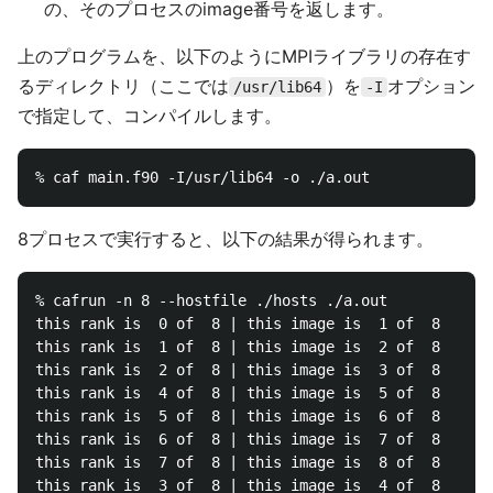
の、そのプロセスのimage番号を返します。
上のプログラムを、以下のようにMPIライブラリの存在す
るディレクトリ（ここでは
）を
オプション
/usr/lib64
-I
で指定して、コンパイルします。
8プロセスで実行すると、以下の結果が得られます。
% cafrun -n 8 --hostfile ./hosts ./a.out 

this rank is  0 of  8 | this image is  1 of  8

this rank is  1 of  8 | this image is  2 of  8

this rank is  2 of  8 | this image is  3 of  8

this rank is  4 of  8 | this image is  5 of  8

this rank is  5 of  8 | this image is  6 of  8

this rank is  6 of  8 | this image is  7 of  8

this rank is  7 of  8 | this image is  8 of  8
