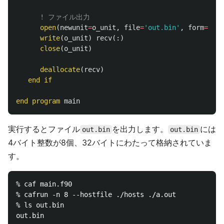
! ファイル出力
open
(
newunit
=
o_unit
,
file
=
'out.bin'
,
form
=
'unf
write
(
o_unit
)
recv
(:)
close
(
o_unit
)
deallocate
(
recv
)
end
if
end
program
main
実行するとファイル
を出力します。
には
out.bin
out.bin
4バイト整数が8個、32バイトにわたって格納されていま
す。
% caf main.f90

% cafrun -n 8 --hostfile ./hosts ./a.out

% ls out.bin

out.bin
