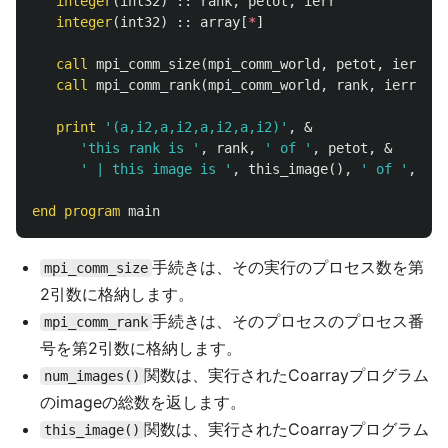
integer
(
int32
)
::
rank
,
petot
,
ierr
integer
(
int32
)
::
array
[
*
]
call
mpi_comm_size
(
mpi_comm_world
,
petot
,
ierr
)
call
mpi_comm_rank
(
mpi_comm_world
,
rank
,
ierr
)
print
'(a,i2,a,i2,a,i2,a,i2)'
,
&
'this rank is '
,
rank
,
' of '
,
petot
,
&
' | this image is '
,
this_image
(),
' of '
,
num
end
program
main
手続きは、その実行のプロセス数を第
mpi_comm_size
2引数に格納します。
手続きは、そのプロセスのプロセス番
mpi_comm_rank
号を第2引数に格納します。
関数は、実行されたCoarrayプログラム
num_images()
のimageの総数を返します。
関数は、実行されたCoarrayプログラム
this_image()