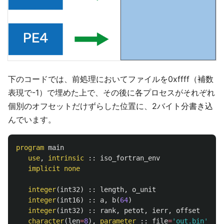
下のコードでは、前処理においてファイルを0xffff（補数
表現で-1）で埋めた上で、その後に各プロセスがそれぞれ
個別のオフセットだけずらした位置に、2バイト分書き込
んでいます。
program
main
use
,
intrinsic
::
iso_fortran_env
implicit
none
integer
(
int32
)
::
length
,
o_unit
integer
(
int16
)
::
a
,
b
(
64
)
! 
integer
(
int32
)
::
rank
,
petot
,
ierr
,
offset
character
(
len
=
8
),
parameter
::
file
=
'out.bin'