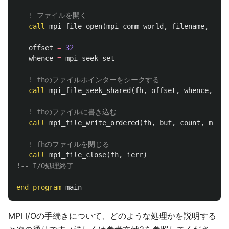
! ファイルを開く
call
mpi_file_open
(
mpi_comm_world
,
filename
,
amod
offset
=
32
whence
=
mpi_seek_set
! fhのファイルポインターをシークする
call
mpi_file_seek_shared
(
fh
,
offset
,
whence
,
ier
! fhのファイルに書き込む
call
mpi_file_write_ordered
(
fh
,
buf
,
count
,
mpi_i
! fhのファイルを閉じる
call
mpi_file_close
(
fh
,
ierr
)
!-- I/O処理終了
end
program
main
MPI I/Oの手続きについて、どのような処理かを説明する