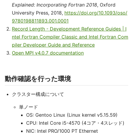
Explained: Incorporating Fortran 2018
, Oxford
University Press, 2018,
https://doi.org/10.1093/oso/
9780198811893.001.0001
Record Length - Development Reference Guides | I
ntel Fortran Compiler Classic and Intel Fortran Com
piler Developer Guide and Reference
Open MPI v4.0.7 documentation
動作確認を行った環境
クラスター構成について
単ノード
OS: Gentoo Linux (Linux kernel v5.15.59)
CPU: Intel Core i5-4570 (4コア・4スレッド)
NIC: Intel PRO/1000 PT Ethernet