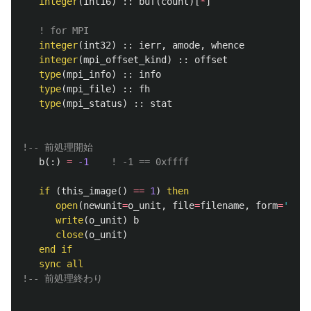
integer
(
int16
)
::
buf
(
count
)[
*
]
! for MPI
integer
(
int32
)
::
ierr
,
amode
,
whence
integer
(
mpi_offset_kind
)
::
offset
type
(
mpi_info
)
::
info
type
(
mpi_file
)
::
fh
type
(
mpi_status
)
::
stat
!-- 前処理開始
b
(:)
=
-1
! -1 == 0xffff
if
(
this_image
()
==
1
)
then
open
(
newunit
=
o_unit
,
file
=
filename
,
form
=
'unfo
write
(
o_unit
)
b
close
(
o_unit
)
end
if
sync all
!-- 前処理終わり