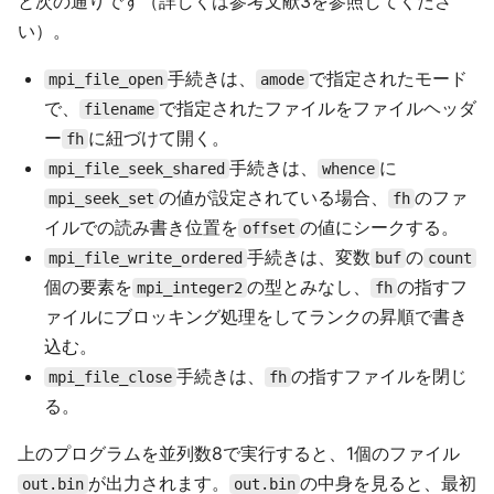
と次の通りです（詳しくは参考文献3を参照してくださ
い）。
手続きは、
で指定されたモード
mpi_file_open
amode
で、
で指定されたファイルをファイルヘッダ
filename
ー
に紐づけて開く。
fh
手続きは、
に
mpi_file_seek_shared
whence
の値が設定されている場合、
のファ
mpi_seek_set
fh
イルでの読み書き位置を
の値にシークする。
offset
手続きは、変数
の
mpi_file_write_ordered
buf
count
個の要素を
の型とみなし、
の指すフ
mpi_integer2
fh
ァイルにブロッキング処理をしてランクの昇順で書き
込む。
手続きは、
の指すファイルを閉じ
mpi_file_close
fh
る。
上のプログラムを並列数8で実行すると、1個のファイル
が出力されます。
の中身を見ると、最初
out.bin
out.bin