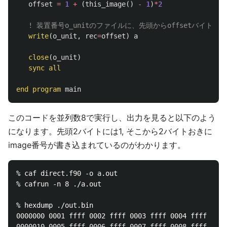
offset
=
1
+
(
this_image
()
-
1
)
*
2
! 装置番号o_unitのファイルに、先頭からoffsetバイ
write
(
o_unit
,
rec
=
offset
)
a
close
(
o_unit
)
sync all
end
program
main
このコードを並列数8で実行し、出力を見ると以下のよう
になります。先頭2バイトには1, そこから2バイトおきに
image番号が書き込まれているのがわかります。
% caf direct.f90 -o a.out

% cafrun -n 8 ./a.out

% hexdump ./out.bin

0000000 0001 ffff 0002 ffff 0003 ffff 0004 ffff

0000010 0005 ffff 0006 ffff 0007 ffff 0008 ffff
