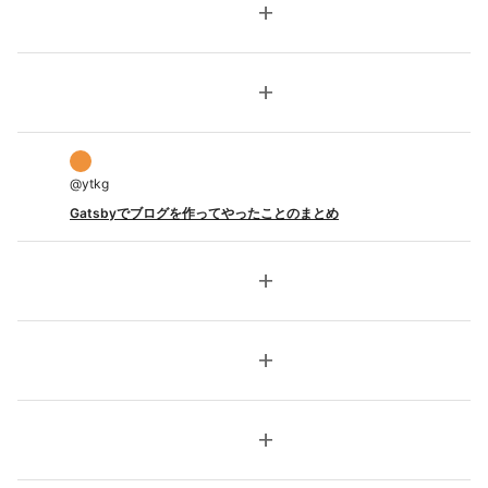
add
add
@
ytkg
Gatsbyでブログを作ってやったことのまとめ
add
add
add