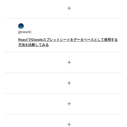
add
@
newt0
ReactでGoogleスプレットシートをデータベースとして使用する
方法を比較してみる
add
add
add
add