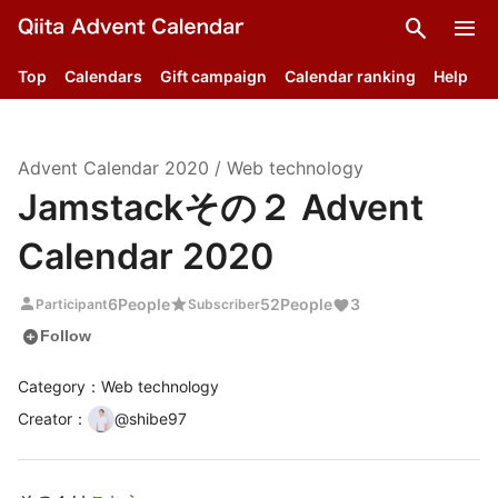
search
menu
Top
Calendars
Gift campaign
Calendar ranking
Help
Advent Calendar
2020
/
Web technology
Jamstackその２ Advent
Calendar 2020
person
star
6
People
52
People
3
Participant
Subscriber
add_circle
Follow
Category：Web technology
Creator
：
@
shibe97