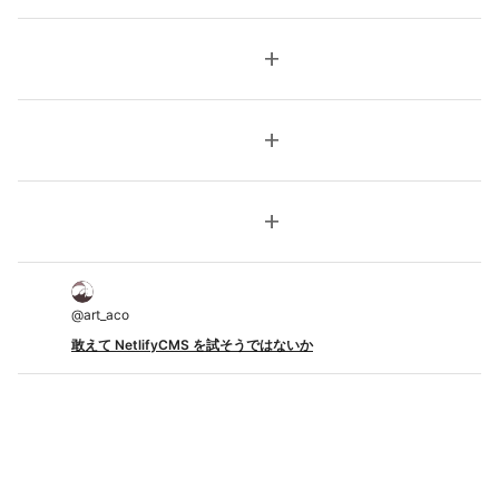
add
add
add
@
art_aco
敢えて NetlifyCMS を試そうではないか