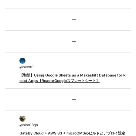
add
add
@
newt0
【和訳】Using Google Sheets as a Makeshift Database for R
eact Apps【React×Googleスプレットシート】
add
@
hiro08gh
Gatsby Cloud + AWS S3 + microCMSのビルドとデプロイ設定