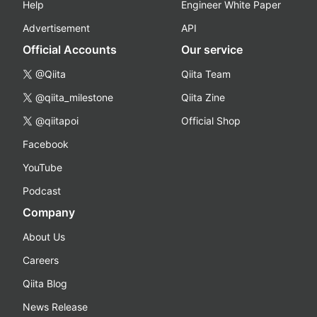
Help
Engineer White Paper
Advertisement
API
Official Accounts
Our service
@Qiita
Qiita Team
@qiita_milestone
Qiita Zine
@qiitapoi
Official Shop
Facebook
YouTube
Podcast
Company
About Us
Careers
Qiita Blog
News Release