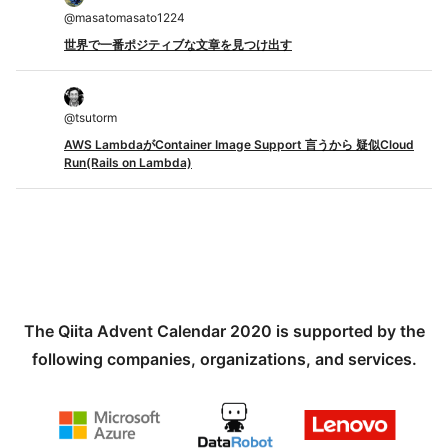
@
masatomasato1224
世界で一番ポジティブな文章を見つけ出す
@
tsutorm
AWS LambdaがContainer Image Support 言うから 疑似Cloud
Run(Rails on Lambda)
The Qiita Advent Calendar 2020 is supported by the
following companies, organizations, and services.