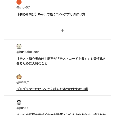
@
snd-07
【初心者向け】Reactで動くToDoアプリの作り方
add
@
hurikake-dev
【テスト初心者向け】新卒が「テストコードを書く」を習慣化さ
せるために大切なこと
@
msm_2
プログラマーになってから読んだ本のおすすめ10選
@
ponco
メンタル豆腐のデザイナーが鉄筋メンタルを作るために続けたた