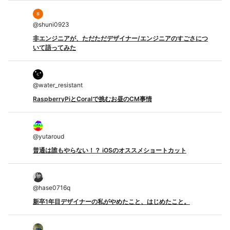
@
shuni0923
非エンジニアが、ただただデザイナー/エンジニアのすごさにつ
いて語ってみた
@
water_resistant
RaspberryPiとCoralで挑むお昼のCM事情
@
yutaroud
普通は誰もやらない！？ iOSのオススメショートカット
@
hase0716q
新卒1年目デザイナーの私がやめたこと、はじめたこと。