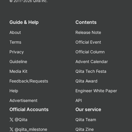
© 2011-
2026
Qiita Inc.
Guide & Help
Contents
About
Release Note
Terms
Official Event
Privacy
Official Column
Guideline
Advent Calendar
Media Kit
Qiita Tech Festa
Feedback/Requests
Qiita Award
Help
Engineer White Paper
Advertisement
API
Official Accounts
Our service
@Qiita
Qiita Team
@qiita_milestone
Qiita Zine