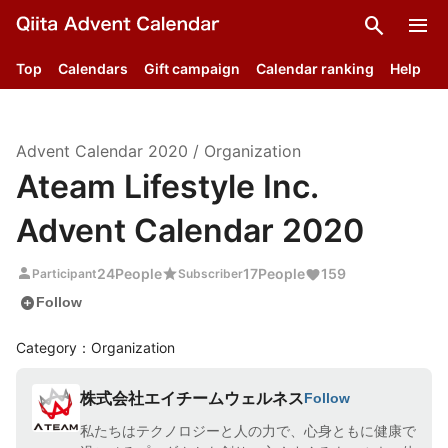
search
menu
Top
Calendars
Gift campaign
Calendar ranking
Help
Advent Calendar
2020
/
Organization
Ateam Lifestyle Inc.
Advent Calendar 2020
person
star
24
People
17
People
159
Participant
Subscriber
add_circle
Follow
Category：Organization
株式会社エイチームウェルネス
Follow
私たちはテクノロジーと人の力で、心身ともに健康で