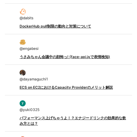
@
dabits
DockerHub pull制限の動向と対策について
@
engabesi
うさみちゃん会議中の顔怖っ! (face-api.jsで表情検知)
@
dayamaguchi1
ECS on EC2におけるCapacity Providerのメリット解説
@
yuki0325
パフォーマンス上げちゃうよ！？エナジードリンクの効果的な飲
み方とは？