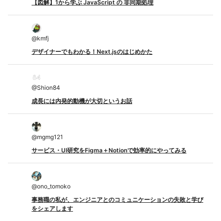
【図解】1から学ぶ JavaScript の 非同期処理
@
kmfj
デザイナーでもわかる！Next.jsのはじめかた
@
Shion84
成長には内発的動機が大切というお話
@
mgmg121
サービス・UI研究をFigma＋Notionで効率的にやってみる
@
ono_tomoko
事務職の私が、エンジニアとのコミュニケーションの失敗と学び
をシェアします