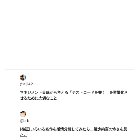
@
aiji42
マネジメント目線から考える「テストコードを書く」を習慣化さ
せるために大切なこと
@
b_b
[検証]いろいろ名作を感情分析してみたら、清少納言の怖さを見
た。