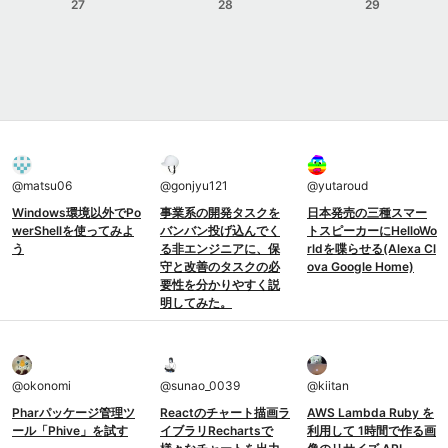
27
28
29
@
matsu06
@
gonjyu121
@
yutaroud
Windows環境以外でPo
事業系の開発タスクを
日本発売の三種スマー
werShellを使ってみよ
バンバン投げ込んでく
トスピーカーにHelloWo
う
る非エンジニアに、保
rldを喋らせる(Alexa Cl
守と改善のタスクの必
ova Google Home)
要性を分かりやすく説
明してみた。
@
okonomi
@
sunao_0039
@
kiitan
Pharパッケージ管理ツ
Reactのチャート描画ラ
AWS Lambda Ruby を
ール「Phive」を試す
イブラリRechartsで
利用して 1時間で作る画