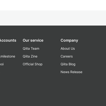
 Accounts
Our service
Company
Qiita Team
About Us
_milestone
Qiita Zine
Careers
poi
Official Shop
Qiita Blog
k
News Release