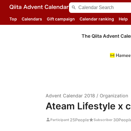
search
Top
Calendars
Gift campaign
Calendar ranking
Help
The Qiita Advent Cale
Advent Calendar
2018
/
Organization
Ateam Lifestyle x
person
star
25
People
30
Peopl
Participant
Subscriber