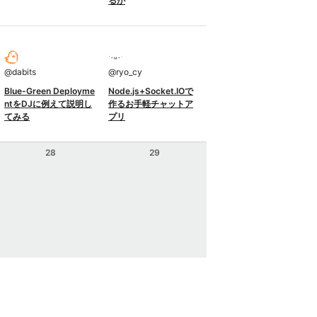
るか
@
dabits
@
ryo_cy
Blue-Green Deployme
Node.js+Socket.IOで
ntをDJに例えて説明し
作るお手軽チャットア
てみる
プリ
28
29