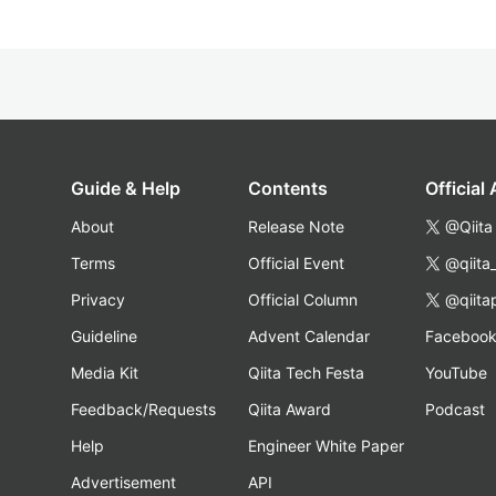
Guide & Help
Contents
Official
About
Release Note
@Qiita
Terms
Official Event
@qiita
Privacy
Official Column
@qiita
Guideline
Advent Calendar
Faceboo
Media Kit
Qiita Tech Festa
YouTube
Feedback/Requests
Qiita Award
Podcast
Help
Engineer White Paper
Advertisement
API