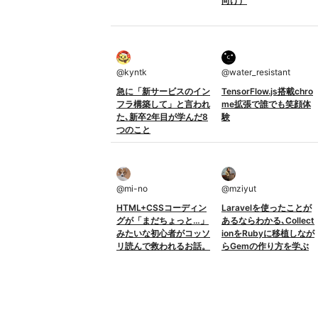
向け）
@
kyntk
@
water_resistant
急に「新サービスのイン
TensorFlow.js搭載chro
フラ構築して」と言われ
me拡張で誰でも笑顔体
た､新卒2年目が学んだ8
験
つのこと
@
mi-no
@
mziyut
HTML+CSSコーディン
Laravelを使ったことが
グが「まだちょっと…」
あるならわかる､Collect
みたいな初心者がコッソ
ionをRubyに移植しなが
リ読んで救われるお話。
らGemの作り方を学ぶ