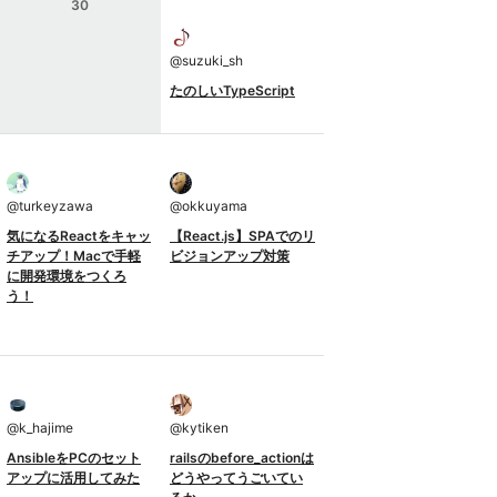
30
@
suzuki_sh
たのしいTypeScript
@
turkeyzawa
@
okkuyama
気になるReactをキャッ
【React.js】SPAでのリ
チアップ！Macで手軽
ビジョンアップ対策
に開発環境をつくろ
う！
@
k_hajime
@
kytiken
AnsibleをPCのセット
railsのbefore_actionは
アップに活用してみた
どうやってうごいてい