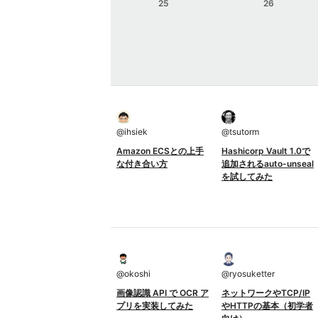
25
26
@
ihsiek
@
tsutorm
Amazon ECSとの上手
Hashicorp Vault 1.0で
な付き合い方
追加されるauto-unseal
を試してみた
@
okoshi
@
ryosuketter
画像認識 API で OCR ア
ネットワークやTCP/IP
プリを実装してみた
やHTTPの基本（初学者