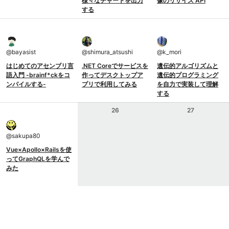
様々なチャートを出力
像のリサイズ API
する
@
bayasist
@
shimura_atsushi
@
k_mori
はじめてのアセンブリ言
.NET Coreでサービスを
遺伝的アルゴリズムと
語入門 -brainf*ckをコ
作ってデスクトップア
遺伝的プログラミング
ンパイルする-
プリで利用してみる
を自力で実装して理解
する
26
27
@
sakupa80
Vue×Apollo×Railsを使
ってGraphQLを学んで
みた