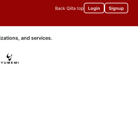
Back Qiita top
Login
Signup
zations, and services.