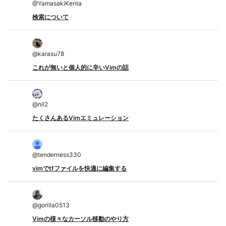
@
YamasakiKenta
検索について
@
karasu78
これが無いと個人的に辛いVimの話
@
nil2
たくさんあるVimエミュレーション
@
tenderness330
vimでtfファイルを快適に編集する
@
gorilla0513
Vimの様々なカーソル移動のやり方