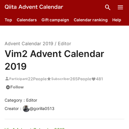
search
menu
Top
Calendars
Gift campaign
Calendar ranking
Help
Advent Calendar
2019
/
Editor
Vim2 Advent Calendar
2019
person
star
22
People
265
People
481
Participant
Subscriber
add_circle
Follow
Category：Editor
Creator
：
@
gorilla0513