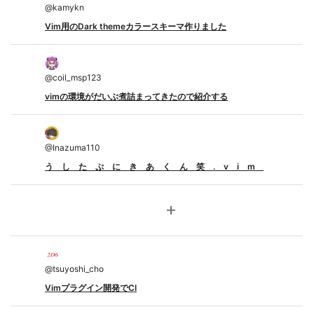
@
kamykn
Vim用のDark themeカラースキーマ作りました
@
coil_msp123
vimの環境がだいぶ煮詰まってきたので紹介する
@
Inazuma110
う し た ぷ に き あ く ん 笑 . v i m
add
@
tsuyoshi_cho
Vimプラグイン開発でCI