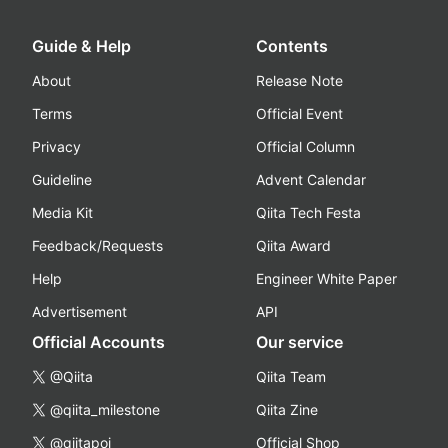
Guide & Help
Contents
About
Release Note
Terms
Official Event
Privacy
Official Column
Guideline
Advent Calendar
Media Kit
Qiita Tech Festa
Feedback/Requests
Qiita Award
Help
Engineer White Paper
Advertisement
API
Official Accounts
Our service
@Qiita
Qiita Team
@qiita_milestone
Qiita Zine
@qiitapoi
Official Shop