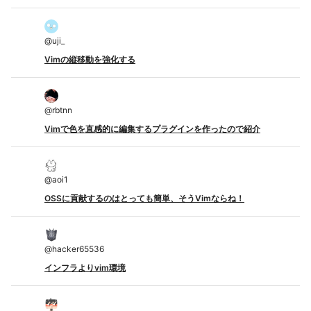
@
uji_
Vimの縦移動を強化する
@
rbtnn
Vimで色を直感的に編集するプラグインを作ったので紹介
@
aoi1
OSSに貢献するのはとっても簡単、そうVimならね！
@
hacker65536
インフラよりvim環境