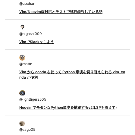
@
uochan
Vim/Neovim両対応とテストで試行錯誤している話
@
higashi000
VimでSlackをしよう
@
mattn
Vim から conda を使って Python 環境を切り替えられる vim-co
nda が便利
@
lighttiger2505
NeovimでモダンなPython環境を構築するv2(LSPを添えて)
@
sago35