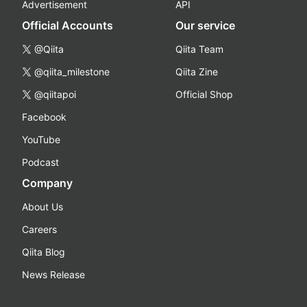
Advertisement
API
Official Accounts
Our service
@Qiita
Qiita Team
@qiita_milestone
Qiita Zine
@qiitapoi
Official Shop
Facebook
YouTube
Podcast
Company
About Us
Careers
Qiita Blog
News Release