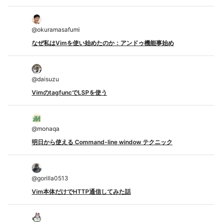
@
okuramasafumi
なぜ私はVimを使い始めたのか：アンドゥ機能事始め
@
daisuzu
VimのtagfuncでLSPを使う
@
monaqa
明日から使える Command-line window テクニック
@
gorilla0513
Vim本体だけでHTTP通信してみた話