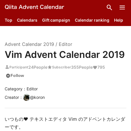
search
menu
Top
Calendars
Gift campaign
Calendar ranking
Help
Advent Calendar
2019
/
Editor
Vim Advent Calendar 2019
person
star
24
People
355
People
795
Participant
Subscriber
add_circle
Follow
Category：Editor
Creator
：
@
koron
いつもの❤ テキストエディタ Vim のアドベントカレンダ
ーです。