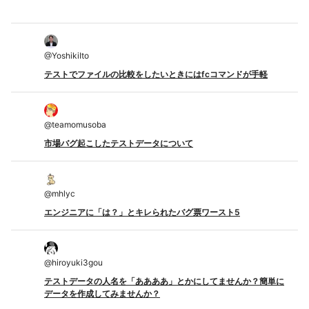
@
YoshikiIto
テストでファイルの比較をしたいときにはfcコマンドが手軽
@
teamomusoba
市場バグ起こしたテストデータについて
@
mhlyc
エンジニアに「は？」とキレられたバグ票ワースト5
@
hiroyuki3gou
テストデータの人名を「ああああ」とかにしてませんか？簡単に
データを作成してみませんか？