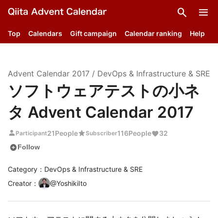
search
menu
Top
Calendars
Gift campaign
Calendar ranking
Help
Advent Calendar
2017
/
DevOps & Infrastructure & SRE
ソフトウェアテストの小ネ
タ Advent Calendar 2017
person
star
21
People
116
People
32
Participant
Subscriber
add_circle
Follow
Category：DevOps & Infrastructure & SRE
Creator
：
@
YoshikiIto