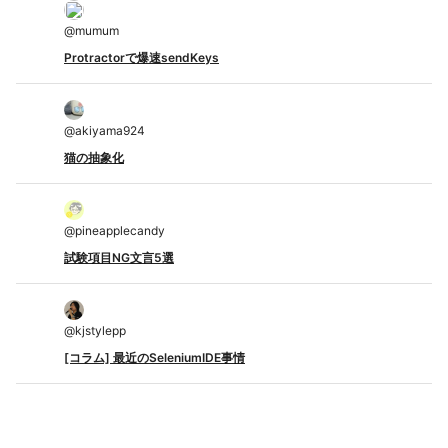
@
mumum
Protractorで爆速sendKeys
@
akiyama924
猫の抽象化
@
pineapplecandy
試験項目NG文言5選
@
kjstylepp
[コラム] 最近のSeleniumIDE事情