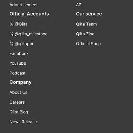
Advertisement
API
Official Accounts
Our service
@Qiita
Qiita Team
@qiita_milestone
Qiita Zine
@qiitapoi
Official Shop
Facebook
YouTube
Podcast
Company
About Us
Careers
Qiita Blog
News Release