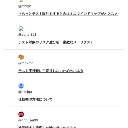
@
mhlyc
さらっとテスト設計をするときはミニマインドマップがオススメ
@
acha_821
テスト対象のリスク度分析（素敵なメトリクス）
@
trickmr
テスト実行時に手戻りしないための小ネタ
@
mmjqa
仕様整理方法について
@
riririusei99
検証端末を管理した時に行った小ネタ