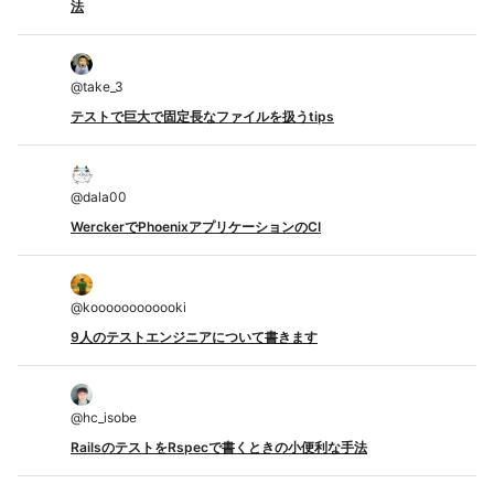
法
@
take_3
テストで巨大で固定長なファイルを扱うtips
@
dala00
WerckerでPhoenixアプリケーションのCI
@
koooooooooooki
9人のテストエンジニアについて書きます
@
hc_isobe
RailsのテストをRspecで書くときの小便利な手法