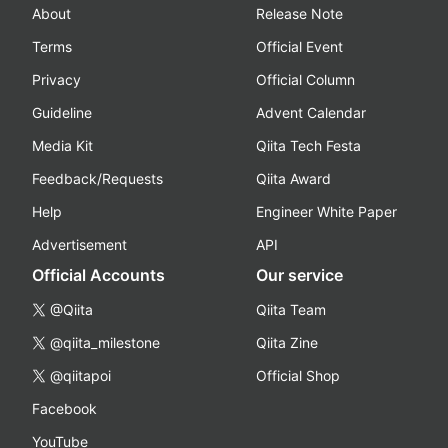
About
Release Note
Terms
Official Event
Privacy
Official Column
Guideline
Advent Calendar
Media Kit
Qiita Tech Festa
Feedback/Requests
Qiita Award
Help
Engineer White Paper
Advertisement
API
Official Accounts
Our service
@Qiita
Qiita Team
@qiita_milestone
Qiita Zine
@qiitapoi
Official Shop
Facebook
YouTube