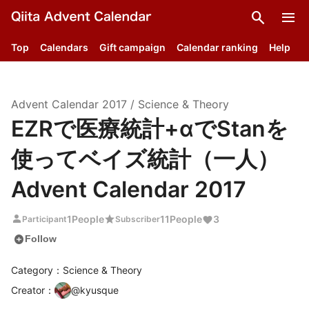
search
menu
Top
Calendars
Gift campaign
Calendar ranking
Help
Advent Calendar
2017
/
Science & Theory
EZRで医療統計+αでStanを
使ってベイズ統計（一人）
Advent Calendar 2017
person
star
1
People
11
People
3
Participant
Subscriber
add_circle
Follow
Category：Science & Theory
Creator
：
@
kyusque