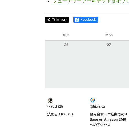
フューチャーアーキテクト技術ブ
X(Twitter)
Facebook
Sun
Mon
26
27
@
Yoshi25
@
hichika
読める！RxJava
踏み台サーバ経由でのH
Base on Amazon EMR
へのアクセス