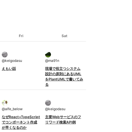
Fri
Sat
@
keigodasu
@
ma91n
えもい話
現場で役立つシステム
設計の原則にあるUML
をPlantUMLで書いてみ
る
@
alfe_below
@
keigodasu
なぜReact+TypeScript
主要Webサービスのフ
でコンポーネント作成
リワード検索API例
が早くなるのか