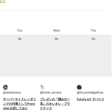
ログ
Tue
Wed
Thu
28
29
30
@
shibukawa
@
hiroki_tanaka
@
rkyymmt@github
サーバーサイドレンダリ
プレゼンの『掴みの一
Future IoT デバイス
ングの代替としてPrere
言』のオレオレ・プラ
nderを試してみた
クティス