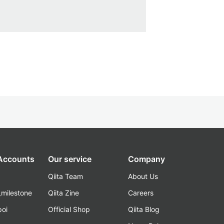
 Accounts
Our service
Company
Qiita Team
About Us
_milestone
Qiita Zine
Careers
poi
Official Shop
Qiita Blog