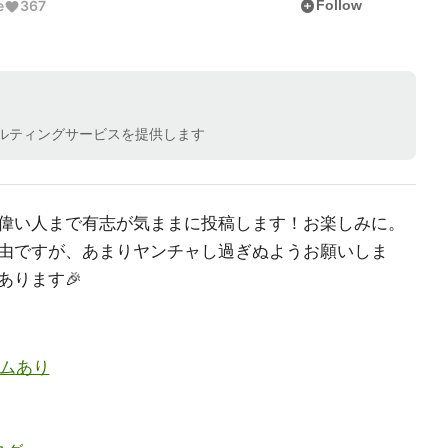
add_circle
e
367
Follow
サルティングサービスを提供します
偉い人まで有志が気ままに投稿します！お楽しみに。
由ですが、あまりヤンチャし過ぎぬようお願いしま
あります🎉
ポエムあり