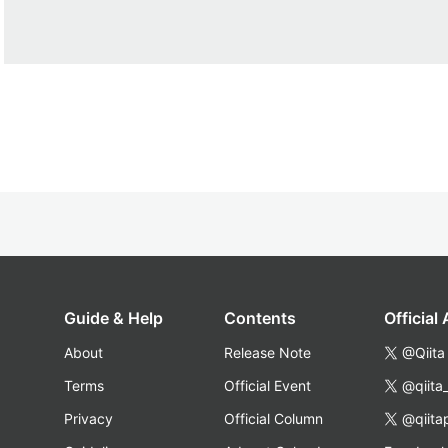
Guide & Help
Contents
Official
About
Release Note
@Qiita
Terms
Official Event
@qiita
Privacy
Official Column
@qiita