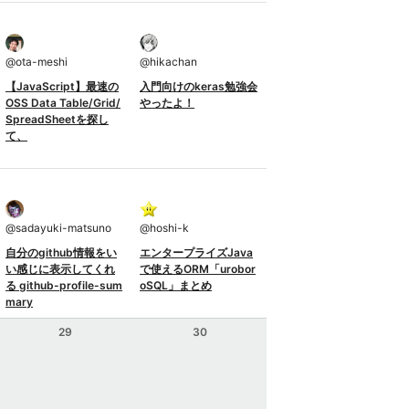
@
ota-meshi
@
hikachan
【JavaScript】最速の
入門向けのkeras勉強会
OSS Data Table/Grid/
やったよ！
SpreadSheetを探し
て、
@
sadayuki-matsuno
@
hoshi-k
自分のgithub情報をい
エンタープライズJava
い感じに表示してくれ
で使えるORM「urobor
る github-profile-sum
oSQL」まとめ
mary
29
30