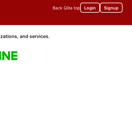
Back Qiita top
Login
Signup
zations, and services.