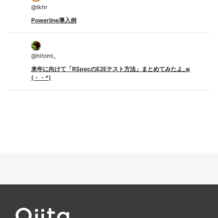
@
tkhr
Powerline導入例
@
hitomi_
来年に向けて「RSpecのE2Eテスト方法」まとめてみたよ_φ
(・・*)