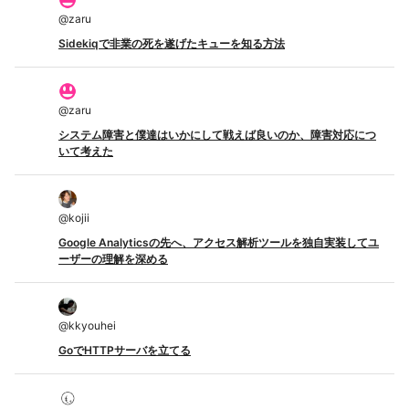
@
zaru
Sidekiqで非業の死を遂げたキューを知る方法
@
zaru
システム障害と僕達はいかにして戦えば良いのか、障害対応につ
いて考えた
@
kojii
Google Analyticsの先へ、アクセス解析ツールを独自実装してユ
ーザーの理解を深める
@
kkyouhei
GoでHTTPサーバを立てる