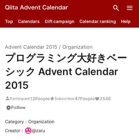
search
menu
Top
Calendars
Gift campaign
Calendar ranking
Help
Advent Calendar
2015
/
Organization
プログラミング大好きベー
シック Advent Calendar
2015
person
star
13
People
47
People
2546
Participant
Subscriber
add_circle
Follow
Category：Organization
Creator
：
@
zaru