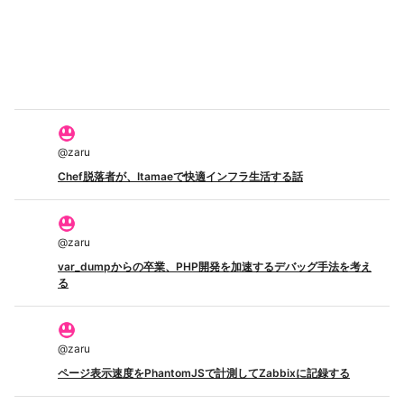
@
zaru
Chef脱落者が、Itamaeで快適インフラ生活する話
@
zaru
var_dumpからの卒業、PHP開発を加速するデバッグ手法を考え
る
@
zaru
ページ表示速度をPhantomJSで計測してZabbixに記録する