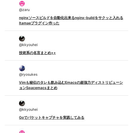
@
zaru
nginxソースビルドを自動化出来るnginx-buildをサクッと入れる
Itamaeプラグイン作った
@
kkyouhei
技術系の名言まとめ++
@
ryosukes
Vimも秘伝のタレも飲み込むEmacsの超強力ディストリビューシ
ョンSpacemacsまとめ
@
kkyouhei
Goでパケットキャプチャを実践してみる