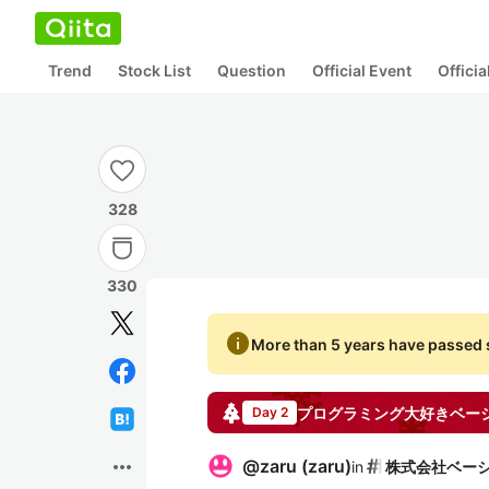
Trend
Stock List
Question
Official Event
Offici
328
330
info
More than 5 years have passed s
プログラミング大好きベー
Day 2
more_horiz
@
zaru
(
zaru
)
in