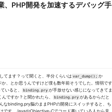
の卒業、PHP開発を加速するデバッグ手
何してます？って聞くと、半分くらいは
か
var_dump();
ジか、とか思うんですけど僕も数年前そうでした。情弱で
作っていると、
が手放せない感じになってきて
binding.pry
で書くんですか？と聞かれたら、
があるからだと
binding.pry
binding.pry脳のままPHPの開発にスイッチすると、ち
す。JavaやObjective-Cでコード書いている人から見