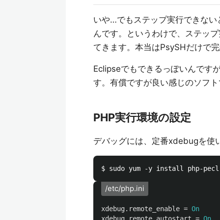
いや…でもステップ実行できない
んです。というわけで、ステップ
てきます。本当はPsySHだけで
Eclipseでもできるっぽいんですが
す。有償ですが良い感じのソフト
PHP実行環境の設定
デバッグには、定番xdebugを使
/etc/php.ini
xdebug.remote_enable
=
On
xdebug.remote_autostart
=
On