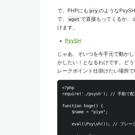
で、PHPにも
のようなPsy
pry
で、
で直接もってくるか、
wget
けます。
PsySH
じゃあ、そいつを今手元で動かしているC
かしたい！となるわけです。どう
レークポイント仕掛けたい場所で
<?php

require('./psysh'); // 手動
function hoge() {

	$name = "piyo";

	eval(\Psy\sh()); // ブレークポイント！
