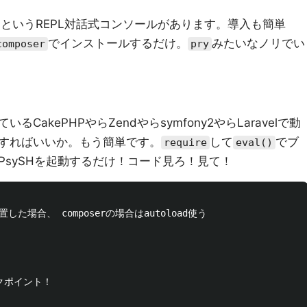
SHというREPL対話式コンソールがあります。導入も簡単
でインストールするだけ。
みたいなノリでい
composer
pry
akePHPやらZendやらsymfony2やらLaravelで動
すればいいか。もう簡単です。
して
でブ
require
eval()
PsySHを起動するだけ！コード見ろ！見て！
で配置した場合、 composerの場合はautoload使う
