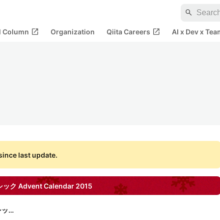
search
open_in_new
open_in_new
al Column
Organization
Qiita Careers
AI x Dev x Tea
ince last update.
シック
Advent Calendar
2015
株式会社ベーシック