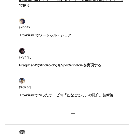
で使う）
@
hntn
Titanium でソーシャル・シェア
@
yagi_
FragmentでAndroidでもSplitWindowを実現する
@
dksg
Titaniumで作ったサービス「たなごころ」の紹介。技術編
add