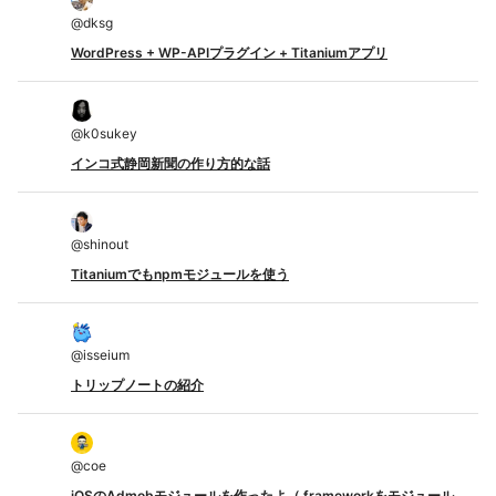
@
dksg
WordPress + WP-APIプラグイン + Titaniumアプリ
@
k0sukey
インコ式静岡新聞の作り方的な話
@
shinout
Titaniumでもnpmモジュールを使う
@
isseium
トリップノートの紹介
@
coe
iOSのAdmobモジュールを作ったよ（.frameworkをモジュール