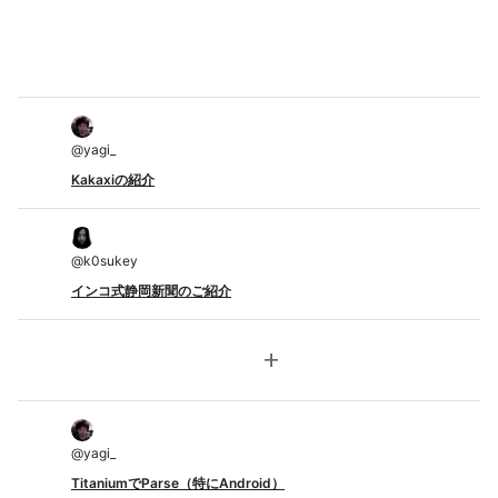
@
yagi_
Kakaxiの紹介
@
k0sukey
インコ式静岡新聞のご紹介
add
@
yagi_
TitaniumでParse（特にAndroid）