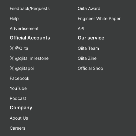
Feedback/Requests
Qiita Award
Help
Engineer White Paper
Advertisement
API
Official Accounts
Our service
@Qiita
Qiita Team
@qiita_milestone
Qiita Zine
@qiitapoi
Official Shop
Facebook
YouTube
Podcast
Company
About Us
Careers