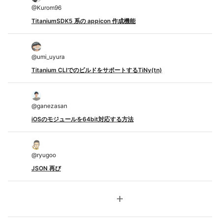
@
Kurom96
TitaniumSDK5 系の appicon 作成機能
@
umi_uyura
Titanium CLIでのビルドをサポートするTiNy(tn)
@
ganezasan
iOSのモジュールを64bit対応する方法
@
ryugoo
JSON 再び
add