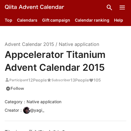
search
menu
Top
Calendars
Gift campaign
Calendar ranking
Help
Advent Calendar
2015
/
Native application
Appcelerator Titanium
Advent Calendar 2015
person
star
12
People
13
People
105
Participant
Subscriber
add_circle
Follow
Category：Native application
Creator
：
@
yagi_