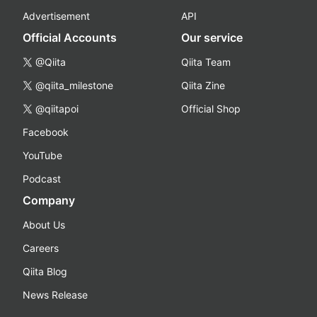
Advertisement
API
Official Accounts
Our service
@Qiita
Qiita Team
@qiita_milestone
Qiita Zine
@qiitapoi
Official Shop
Facebook
YouTube
Podcast
Company
About Us
Careers
Qiita Blog
News Release