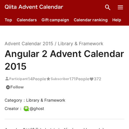
search
menu
Top
Calendars
Gift campaign
Calendar ranking
Help
Advent Calendar
2015
/
Library & Framework
Angular 2 Advent Calendar
2015
person
star
14
People
171
People
372
Participant
Subscriber
add_circle
Follow
Category：Library & Framework
Creator
：
@
ghost