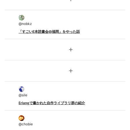
@
nobkz
「すごいE本読書会@福岡」をやった話
add
add
@
sile
Erlangで書かれた自作ライブラリ群の紹介
@
chobie