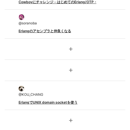
Cowboyにチャレンジ - はじめてのErlang/OTP -
@
soranoba
Erlangのアセンブラと仲良くなる
add
add
@
KOU_CHANG
ErlangでUNIX domain socketを使う
add