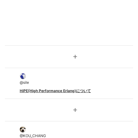
add
@
sile
HiPE(High Performance Erlang)について
add
@
KOU_CHANG