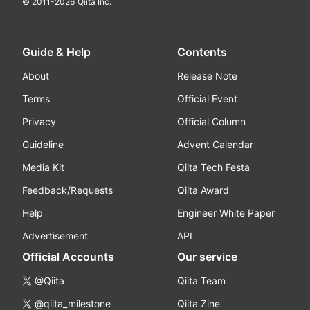
© 2011-
2026
Qiita Inc.
Guide & Help
Contents
About
Release Note
Terms
Official Event
Privacy
Official Column
Guideline
Advent Calendar
Media Kit
Qiita Tech Festa
Feedback/Requests
Qiita Award
Help
Engineer White Paper
Advertisement
API
Official Accounts
Our service
@Qiita
Qiita Team
@qiita_milestone
Qiita Zine