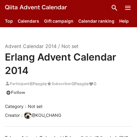
search
menu
Top
Calendars
Gift campaign
Calendar ranking
Help
Advent Calendar
2014
/
Not set
Erlang Advent Calendar
2014
person
star
8
People
0
People
0
Participant
Subscriber
add_circle
Follow
Category：Not set
Creator
：
@
KOU_CHANG