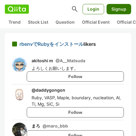
search
Login
Signup
Trend
Stock List
Question
Official Event
Official
rbenvでRubyをインストール
likers
akitoshi m
@
A__Matsuda
よろしくお願いします。
Follow
@
daddygongon
Ruby, VASP, Maple, boundary, nucleation, Al,
Ti, Mg, SiC, Si
Follow
まろ
@
maro_bbb
Follow