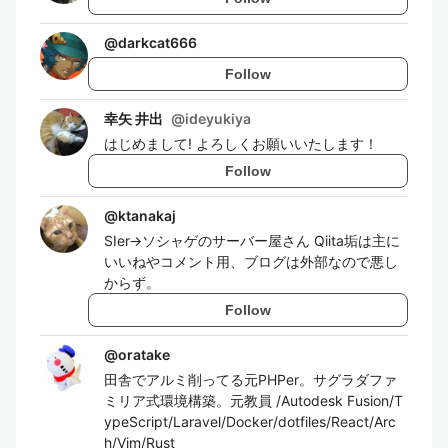
@
darkcat666
Follow
幸矢 井出
@
ideyukiya
はじめまして! よろしくお願いいたします！
Follow
@
ktanakaj
SIer→ソシャゲのサーバー屋さん Qiita垢は主に
いいねやコメント用、ブログは外部なので悪し
からず。
Follow
@
oratake
田舎でアルミ削ってる元PHPer。サグラダファ
ミリア式環境構築。元教員 /Autodesk Fusion/T
ypeScript/Laravel/Docker/dotfiles/React/Arc
h/Vim/Rust