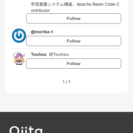
学習基盤システム構築、Apache Beam Code C
ontributor
Follow
@
morika-t
Follow
Touhou
@
Touhou
Follow
1
/
1