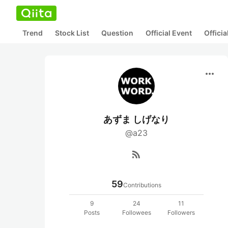
Trend
Stock List
Question
Official Event
Offici
more_horiz
あずま しげなり
@a23
rss_feed
59
Contributions
9
24
11
Posts
Followees
Followers