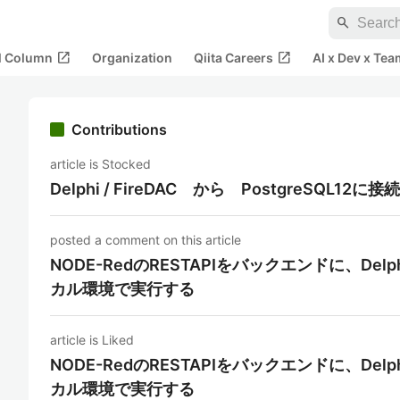
search
open_in_new
open_in_new
al Column
Organization
Qiita Careers
AI x Dev x Tea
Contributions
article is Stocked
Delphi / FireDAC から PostgreSQL12に接続
posted a comment on this article
NODE-RedのRESTAPIをバックエンドに、Delph
カル環境で実行する
article is Liked
NODE-RedのRESTAPIをバックエンドに、Delph
カル環境で実行する