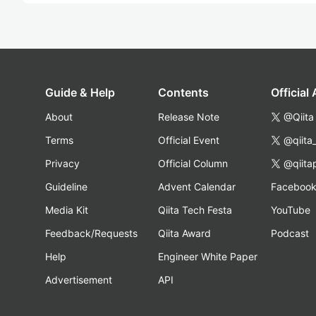
Guide & Help
Contents
Official
About
Release Note
@Qiita
Terms
Official Event
@qiita
Privacy
Official Column
@qiita
Guideline
Advent Calendar
Faceboo
Media Kit
Qiita Tech Festa
YouTube
Feedback/Requests
Qiita Award
Podcast
Help
Engineer White Paper
Advertisement
API