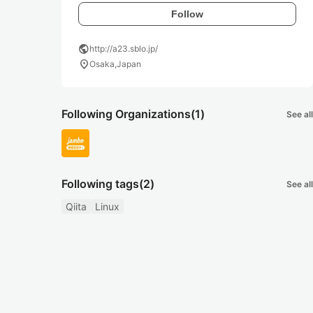
Follow
public
http://a23.sblo.jp/
location_on
Osaka,Japan
Following Organizations
(1)
See all
Following tags
(2)
See all
Qiita
Linux