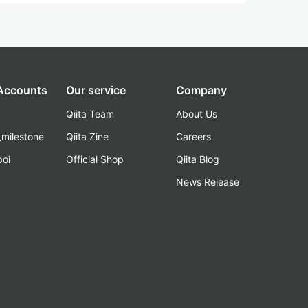
 Accounts
Our service
Company
Qiita Team
About Us
_milestone
Qiita Zine
Careers
poi
Official Shop
Qiita Blog
k
News Release