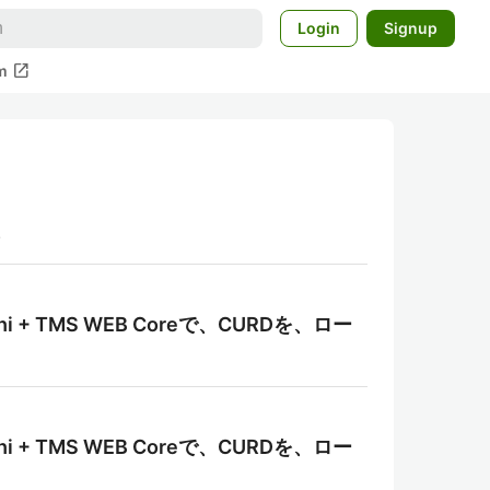
Login
Signup
open_in_new
m
i + TMS WEB Coreで、CURDを、ロー
i + TMS WEB Coreで、CURDを、ロー