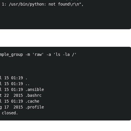
 1: /usr/bin/python: not found\r\n",

mple_group -m 'raw' -a 'ls -la /'

l 15 01:19 .

l 15 01:19 ..

l 15 01:19 .ansible

t 22  2015 .bashrc

l 15 01:19 .cache

g 17  2015 .profile
