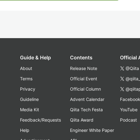
Guide & Help
Contents
Official
About
Release Note
@Qiita
Terms
Official Event
@qiita
Privacy
Official Column
@qiita
Guideline
Advent Calendar
Faceboo
Media Kit
Qiita Tech Festa
YouTube
Feedback/Requests
Qiita Award
Podcast
Help
Engineer White Paper