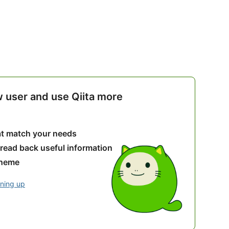
w user and use Qiita more
hat match your needs
 read back useful information
theme
gning up