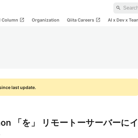
search
open_in_new
open_in_new
al Column
Organization
Qiita Careers
AI x Dev x Tea
ince last update.
python 「を」 リモートーサーバーに