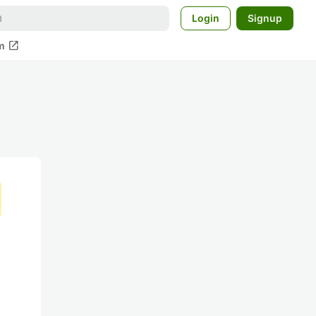
Login
Signup
open_in_new
m
イ