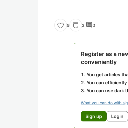
comment
2
0
5
Register as a ne
conveniently
You get articles t
You can efficiently
You can use dark 
What you can do with si
Sign up
Login