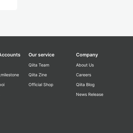
 Accounts
Our service
Company
Qiita Team
About Us
_milestone
Qiita Zine
Careers
poi
Official Shop
Qiita Blog
k
News Release