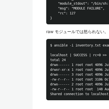
    "module_stdout": "/bin/sh:
    "msg": "MODULE FAILURE",

    "rc": 127

raw モジュールでは怒られない。
$ ansible -i inventory.txt exa
localhost | SUCCESS | rc=0 >>

total 24

drwx------ 1 root root 4096 Ju
drwxr-xr-x 1 root root 4096 Ju
drwx------ 3 root root 4096 Ju
-rw-r--r-- 1 root root 3106 Oc
drwx------ 2 root root 4096 Ju
-rw-r--r-- 1 root root  148 Au