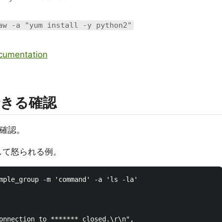
aw -a "yum install -y python2"
ocumentation
きる確認
確認。
として怒られる例。
mple_group -m 'command' -a 'ls -la'

onnection to ******* closed.\r\n",
