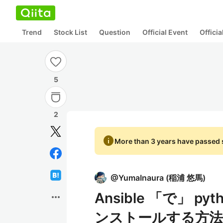
Trend
Stock List
Question
Official Event
Offici
5
2
info
More than 3 years have passed s
@
YumaInaura
(
稲浦 悠馬
)
Ansible 「で」 
more_horiz
ンストールする方法