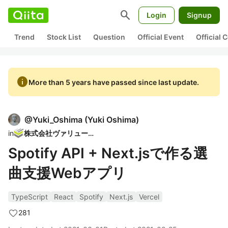
search
Login
Signup
Trend
Stock List
Question
Official Event
Official
info
More than 5 years have passed since last update.
@
Yuki_Oshima
(
Yuki Oshima
)
in
株式会社ヴァリューズ
Spotify API + Next.jsで作る選
曲支援Webアプリ
TypeScript
React
Spotify
Next.js
Vercel
281