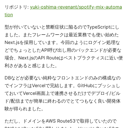
リポジトリ:
yuki-oshima-revenant/spotify-mix-automa
tion
型が付いていないと禁断症状に陥るのでTypeScriptにし
ました。またフレームワークは最近業務でも使い始めた
Next.jsを採用しています。今回のようにログイン処理な
どでちょっとしたAPI呼び出し用のバックエンドが必要な
場合、Next.jsのAPI Routeはベストプラクティスに近い便
利さがあると感じました。
DBなどが必要ない純粋なフロントエンドのみの構成なの
でインフラはVercelで完結します。GitHubにプッシュし
ておいてVercel画面上で連携させるだけでデプロイ/ビル
ド/配信までが簡単に終わるのでとてつもなく良い開発体
験が得られました。
ただし、ドメインをAWS Route53で取得していたので