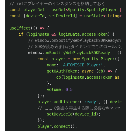
// refにプレイヤーのインスタンスを格納しておく
const
playerRef
=
useRef
<
Spotify
.
SpotifyPlayer
|
nul
const
[
deviceId
,
setDeviceId
]
=
useState
<
string
>
();
useEffect
(()
=>
{
if 
(
loginData
&&
loginData
.
accessToken
)
{
// window.onSpotifyWebPlaybackSDKRead
// SDKが読み込まれたタイミングでこのコールバック
window
.
onSpotifyWebPlaybackSDKReady
=
()
=>
const
player
=
new
Spotify
.
Player
({
name
:
'
AUTOMISCE Player
'
,
getOAuthToken
:
async 
(
cb
)
=>
{
cb
(
loginData
.
accessToken
as 
stri
},
volume
:
0.5
});
player
.
addListener
(
'
ready
'
,
({
device_id
// ここで楽曲を再生する際に必要なdevice_id
setDeviceId
(
device_id
);
});
player
.
connect
();