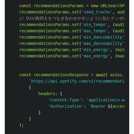
const
recommendationsParams
=
new
URLSearchParam
recommendationsParams
.
set
(
'
seed_tracks
'
,
audioFe
// DJが曲同士をつなぎ合わせやすいように似たテンポの曲
recommendationsParams
.
set
(
'
min_tempo
'
,
(
audioFea
recommendationsParams
.
set
(
'
max_tempo
'
,
(
audioFea
recommendationsParams
.
set
(
'
min_danceability
'
,
(
m
recommendationsParams
.
set
(
'
max_danceability
'
,
(
m
recommendationsParams
.
set
(
'
min_energy
'
,
(
minEner
recommendationsParams
.
set
(
'
max_energy
'
,
(
maxEner
const
recommendationsResponse
=
await
axios
.
get
<
`https://api.spotify.com/v1/recommendations?
{
headers
:
{
'
Content-Type
'
:
'
application/x-www-f
'
Authorization
'
:
`Bearer 
${
accessTok
}
}
);