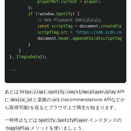
playerRef
.
current
=
player
;
};
if 
(
!
window
.
Spotify
)
{
// Web Playback SDKを読み込む
const
scriptTag
=
document
.
createElement
scriptTag
.
src
=
'
https://sdk.scdn.co/spo
document
.
head
!
.
appendChild
(
scriptTag
);
}
}
},
[
loginData
]);
...
あとは
API
https://api.spotify.com/v1/me/player/play
に
と楽曲の
(recommendations APIなどか
device_id
uri
ら取得可能)を送るとブラウザ上で再生が始まります。
一時停止などは
インスタンスの
Spotify.SpotifyPlayer
メソッドを使いましょう。
togglePlay