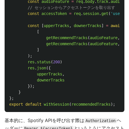
const
audioFeature
=
req
.
body
.
track
.
audioFea
// セッションからアクセストークンを取り出す
const
accessToken
=
req
.
session
.
get
(
'
user
'
).
const
[
upperTracks
,
downerTracks
]
=
await
Pr
[
getRecommendTracks
(
audioFeature
,
acc
getRecommendTracks
(
audioFeature
,
acc
]
);
res
.
status
(
200
)
res
.
json
({
upperTracks
,
downerTracks
});
}
};
export
default
withSession
(
recommendedTracks
);
基本的に、Spotify APIを呼び出す際は
ヘ
Authorization
ッダーに
というようにアクセスト
Bearer ${accessToken}