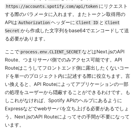
にリクエスト
https://accounts.spotify.com/api/token
する際のパラメータに入れます。またトークン取得用の
APIは
ヘッダーに
と
Authorization
Client ID
Client
から作成した文字列をbase64でエンコードして送
Secret
る必要があります。
ここで
などはNext.jsのAPI
process.env.CLIENT_SECRET
Route、つまりサーバ側でのみアクセス可能です。API
Routeはこうしてフロントエンド側に露出したくないコー
ドを単一のプロジェクト内に記述する際に役立ちます。言
い換えると、API Routeによってアプリケーションの一部
の処理をユーザーから隠蔽することができるわけです。も
しこれがなければ、Spotify APIのヘルプにあるように
Expressなどでwebサーバを立ち上げる必要があるでしょ
う。Next.jsのAPI Routeによってその手間が不要になって
います。