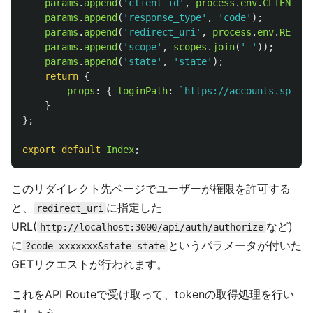
params
.
append
(
'
client_id
'
,
process
.
env
.
CLIENT_ID
params
.
append
(
'
response_type
'
,
'
code
'
);
params
.
append
(
'
redirect_uri
'
,
process
.
env
.
RETURN
params
.
append
(
'
scope
'
,
scopes
.
join
(
'
'
));
params
.
append
(
'
state
'
,
'
state
'
);
return
{
props
:
{
loginPath
:
`https://accounts.spotif
}
};
export
default
Index
;
このリダイレクト先ページでユーザーが権限を許可する
と、
に指定した
redirect_uri
URL(
など)
http://localhost:3000/api/auth/authorize
に
というパラメータが付いた
?code=xxxxxxx&state=state
GETリクエストが行われます。
これをAPI Routeで受け取って、tokenの取得処理を行い