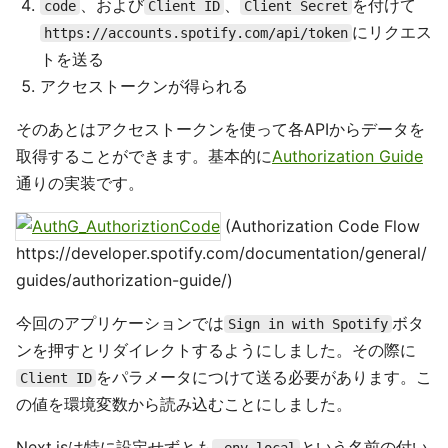
、および
、
を付けて
code
Client ID
Client Secret
にリクエス
https://accounts.spotify.com/api/token
トを送る
アクセストークンが得られる
そのあとはアクセストークンを使って各APIからデータを
取得することができます。基本的に
Authorization Guide
通りの実装です。
(Authorization Code Flow
https://developer.spotify.com/documentation/general/
guides/authorization-guide/)
今回のアプリケーションでは
ボタ
Sign in with Spotify
ンを押すとリダイレクトするようにしました。その際に
をパラメータにつけて送る必要があります。こ
Client ID
の値を環境変数から読み込むことにしました。
Next.jsは特に設定せずとも
という名前の付い