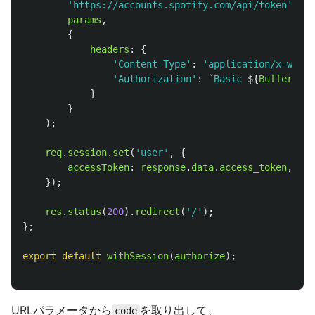
'
https://accounts.spotify.com/api/token
'
,
params
,
{
headers
:
{
'
Content-Type
'
:
'
application/x-www-f
'
Authorization
'
:
`Basic 
${
Buffer
.
fro
}
}
);
req
.
session
.
set
(
'
user
'
,
{
accessToken
:
response
.
data
.
access_token
,
});
res
.
status
(
200
).
redirect
(
'
/
'
);
};
export
default
withSession
(
authorize
);
URLパラメータから
を取り出して、
code