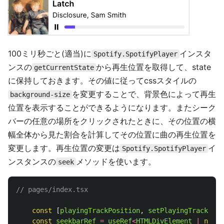
100ミリ秒ごと(適当)に
インスタ
Spotify.SpotifyPlayer
ンスの
から再生位置を取得して、state
getCurrentState
に保持しておきます。その値に従ってcssスタイルの
を変更することで、背景色によって再生
background-size
位置を表示することができるようになります。またシーク
バーの任意の場所をクリックされたときに、その位置の横
幅全体から見た割合を計算してその位置に曲の再生位置を
変更します。再生位置の変更は
イ
Spotify.SpotifyPlayer
ンスタンスの
メソッドを使います。
seek
// pages/index.tsx
const
[
playingTrackPosition
,
setPlayingTrackPosi
const
seekbarRef
=
useRef
<
HTMLDivElement
|
null
>