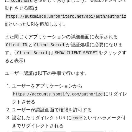
に
を設定しておきましょう。実際のドメインで
localhost
動作させる際は
https://automisce.unronritaro.net/api/auth/authoriz
といったURIを追加します。
e
また同じくアプリケーションの詳細画面に表示される
と
が認証処理に必要になりま
Client ID
Client Secret
す。(
は
をクリックす
Client Secret
SHOW CLIENT SECRET
ると表示)
ユーザー認証は以下の手順で行います。
ユーザーをアプリケーションから
にリダイレ
https://accounts.spotify.com/authorize
クトさせる
ユーザーが認証画面で権限を許可する
設定したリダイレクトURIに
というパラメータ付
code
きでリダイレクトされる