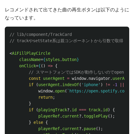
レコメンドされて出てきた曲の再生ボタンは以下のように
なっています。
// lib/component/TrackCard
// trackやsetState系は親コンポーネントから引数で取得
<
AiFillPlayCircle
className
=
{
styles
.
button
}
onClick
=
{
()
=>
{
// スマートフォンではSDKが動作しないのでopen.spo
const
userAgent
=
window
.
navigator
.
userAgent
if 
(
userAgent
.
indexOf
(
'
iphone
'
)
!=
-
1
||
use
window
.
open
(
`https://open.spotify.com/tr
return
;
}
if 
(
playingTrack
?.
id
===
track
.
id
)
{
playerRef
.
current
?.
togglePlay
();
}
else
{
playerRef
.
current
?.
pause
();