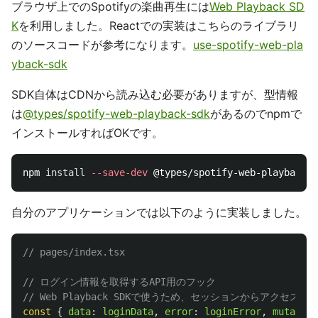
ブラウザ上でのSpotifyの楽曲再生には
Web Playback SD
K
を利用しました。Reactでの実装はこちらのライブラリ
のソースコードが参考になります。
use-spotify-web-pla
yback-sdk
SDK自体はCDNから読み込む必要がありますが、型情報
は
@types/spotify-web-playback-sdk
があるのでnpmで
インストールすればOKです。
npm 
install
--save-dev
自分のアプリケーションでは以下のように実装しました。
// pages/index.tsx
// ログイン情報を取得するAPI用のフック
// Web Playback SDKで使うため、セッションからアクセ
const
{
data
:
loginData
,
error
:
loginError
,
mutate
: