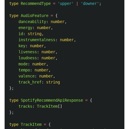
type
RecommendType
=
'
upper
'
|
'
downer
'
;
type
AudioFeature
=
{
danceability
:
number
,
energy
:
number
,
id
:
string
,
instrumentalness
:
number
,
key
:
number
,
liveness
:
number
,
loudness
:
number
,
mode
:
number
,
tempo
:
number
,
valence
:
number
,
track_href
:
string
};
type
SpotifyRecommendApiResponse
=
{
tracks
:
TrackItem
[]
};
type
TrackItem
=
{