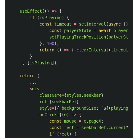
useEffect
(()
=>
{
if 
(
isPlaying
)
{
const
timeout
=
setInterval
(
async 
()
=>
const
palyerState
=
await
playerRef
.
setPlayingTrackPosition
(
palyerState
?
},
100
);
return 
()
=>
{
clearInterval
(
timeout
)
};
}
},
[
isPlaying
]);
return 
(
...
<
div
className
=
{
styles
.
seekbar
}
ref
=
{
seekbarRef
}
style
=
{{
backgroundSize
:
`
${(
playingTrac
onClick
=
{(
e
)
=>
{
const
mouse
=
e
.
pageX
;
const
rect
=
seekbarRef
.
current
?.
get
if 
(
rect
)
{