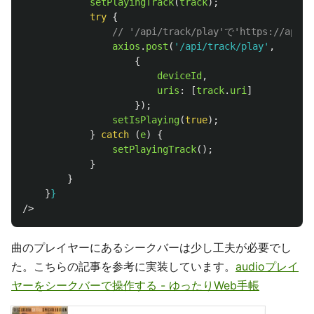
setPlayingTrack
(
track
);
try
{
// '/api/track/play'で'https://ap
axios
.
post
(
'
/api/track/play
'
,
{
deviceId
,
uris
:
[
track
.
uri
]
});
setIsPlaying
(
true
);
}
catch 
(
e
)
{
setPlayingTrack
();
}
}
}
}
/>
曲のプレイヤーにあるシークバーは少し工夫が必要でし
た。こちらの記事を参考に実装しています。
audioプレイ
ヤーをシークバーで操作する - ゆったりWeb手帳