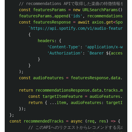
// recommendations APIで取得した楽曲の特徴情報を取
const
featuresParams
=
new
URLSearchParams
();
featuresParams
.
append
(
'
ids
'
,
recommendationsResp
const
featuresResponse
=
await
axios
.
get
<
Spotify
`https://api.spotify.com/v1/audio-features?
$
{
headers
:
{
'
Content-Type
'
:
'
application/x-www-f
'
Authorization
'
:
`Bearer 
${
accessTok
}
}
);
const
audioFeatures
=
featuresResponse
.
data
.
audi
return
recommendationsResponse
.
data
.
tracks
.
map
((
const
targetItemFeature
=
audioFeatures
.
find
return
{
...
item
,
audioFeatures
:
targetItemF
});
};
const
recommendedTracks
=
async 
(
req
,
res
)
=>
{
// このAPIへのリクエストからレコメンドする元の曲