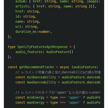
album
:
{
href
:
string
,
name
:
string
,
images
:
{
u
artists
:
{
href
:
string
,
name
:
string
}[],
href
:
string
,
id
:
string
,
name
:
string
,
uri
:
string
,
duration_ms
:
number
,
};
type
SpotifyFeaturesApiResponse
=
{
audio_features
:
AudioFeature
[]
};
const
getRecommendTracks
=
async 
(
audioFeature
:
Audi
// レコメンド対象の曲と似たdanceabilityの曲が対象
const
minDanceability
=
audioFeature
.
danceabilit
const
maxDanceability
=
audioFeature
.
danceabilit
// レコメンドのタイプが'upper'なら元の曲からenergy
const
minEnergy
=
type
===
'
upper
'
?
audioFeatur
const
maxEnergy
=
type
===
'
upper
'
?
audioFeatur