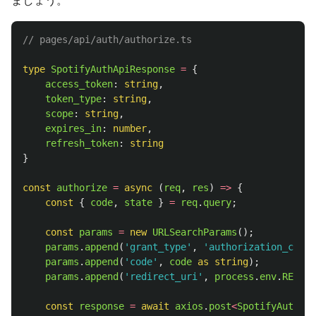
ましょう。
// pages/api/auth/authorize.ts
type
SpotifyAuthApiResponse
=
{
access_token
:
string
,
token_type
:
string
,
scope
:
string
,
expires_in
:
number
,
refresh_token
:
string
}
const
authorize
=
async 
(
req
,
res
)
=>
{
const
{
code
,
state
}
=
req
.
query
;
const
params
=
new
URLSearchParams
();
params
.
append
(
'
grant_type
'
,
'
authorization_code
'
params
.
append
(
'
code
'
,
code
as 
string
);
params
.
append
(
'
redirect_uri
'
,
process
.
env
.
RETURN
const
response
=
await
axios
.
post
<
SpotifyAuthApi