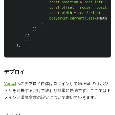
const
position
=
rect
.
left
+
win
const
offset
=
mouse
-
position
;
const
width
=
rect
?.
right
-
rect
playerRef
.
current
?.
seek
(
Math
.
rou
}
}}
/
...
);
デプロイ
Vercel
へのデプロイ自体はログインしてGitHubのリポジ
トリを連携するだけで終わり非常に快適です。ここではド
メインと環境変数の設定について書いていきます。