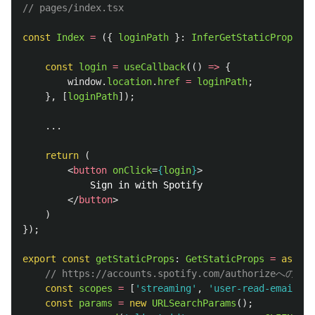
// pages/index.tsx
const
Index
=
({
loginPath
}:
InferGetStaticPropsTyp
const
login
=
useCallback
(()
=>
{
window
.
location
.
href
=
loginPath
;
},
[
loginPath
]);
...
return 
(
<
button
onClick
=
{
login
}
>
            Sign in with Spotify

</
button
>
)
});
export
const
getStaticProps
:
GetStaticProps
=
async 
// https://accounts.spotify.com/author
const
scopes
=
[
'
streaming
'
,
'
user-read-email
'
,
const
params
=
new
URLSearchParams
();