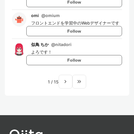
Follow
omi
@
omium
フロントエンドを学習中のWebデザイナーです
Follow
似鳥 ちか
@
nitadori
よろです！
Follow
navigate_next
keyboard_double_arrow_right
1
/
15