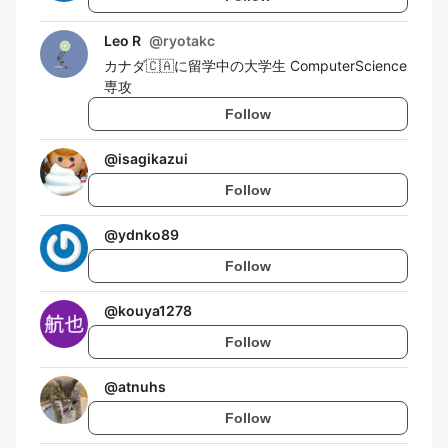
Leo R
@
ryotakc
カナダ🇨🇦に留学中の大学生 ComputerScience
専攻
Follow
@
isagikazui
Follow
@
ydnko89
Follow
@
kouya1278
Follow
@
atnuhs
Follow