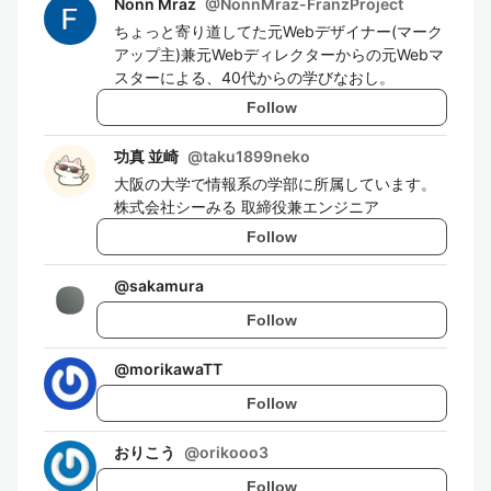
Nonn Mraz
@
NonnMraz-FranzProject
ちょっと寄り道してた元Webデザイナー(マーク
アップ主)兼元Webディレクターからの元Webマ
スターによる、40代からの学びなおし。
Follow
功真 並崎
@
taku1899neko
大阪の大学で情報系の学部に所属しています。
株式会社シーみる 取締役兼エンジニア
Follow
@
sakamura
Follow
@
morikawaTT
Follow
おりこう
@
orikooo3
Follow