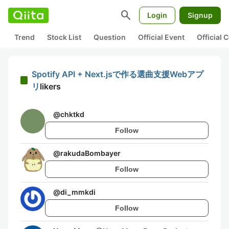
search
Login
Signup
Trend
Stock List
Question
Official Event
Official
Spotify API + Next.jsで作る選曲支援Webアプ
リ
likers
@
chktkd
Follow
@
rakudaBombayer
Follow
@
di_mmkdi
Follow