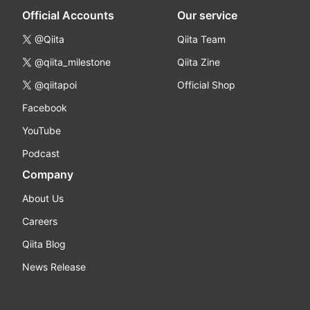
Official Accounts
Our service
@Qiita
Qiita Team
@qiita_milestone
Qiita Zine
@qiitapoi
Official Shop
Facebook
YouTube
Podcast
Company
About Us
Careers
Qiita Blog
News Release