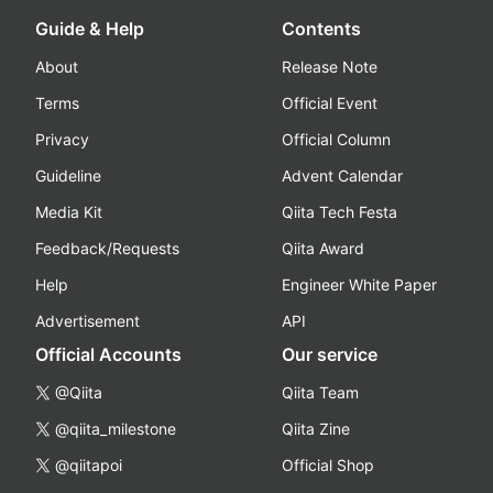
Guide & Help
Contents
About
Release Note
Terms
Official Event
Privacy
Official Column
Guideline
Advent Calendar
Media Kit
Qiita Tech Festa
Feedback/Requests
Qiita Award
Help
Engineer White Paper
Advertisement
API
Official Accounts
Our service
@Qiita
Qiita Team
@qiita_milestone
Qiita Zine
@qiitapoi
Official Shop