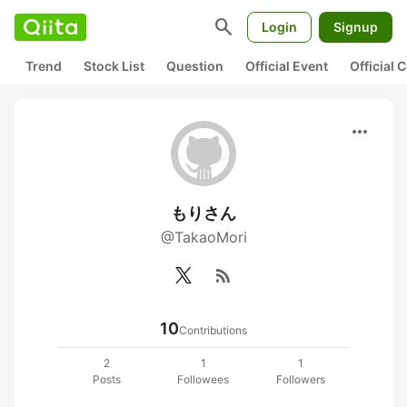
search
Login
Signup
Trend
Stock List
Question
Official Event
Official
more_horiz
もりさん
@TakaoMori
rss_feed
10
Contributions
2
1
1
Posts
Followees
Followers